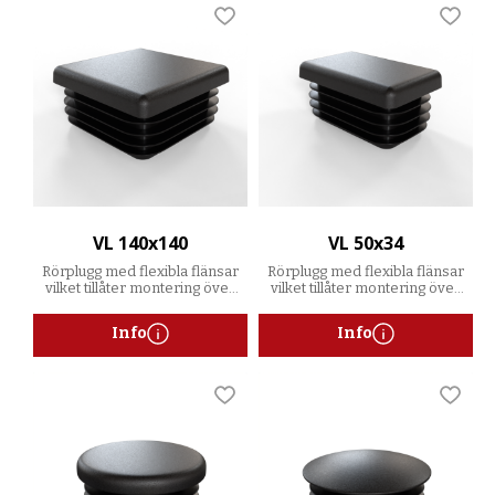
Lägg till i favoriter
Lägg t
VL 140x140
VL 50x34
Rörplugg med flexibla flänsar
Rörplugg med flexibla flänsar
vilket tillåter montering över
vilket tillåter montering över
ett spann av godstjocklekar
ett spann av godstjocklekar
Info
Info
Lägg till i favoriter
Lägg t