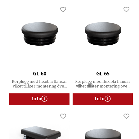
Lägg till i favoriter
Lägg t
GL 60
GL 65
Rörplugg med flexibla flänsar
Rörplugg med flexibla flänsar
vilket tillåter montering över
vilket tillåter montering över
ett spann av godstjocklekar
ett spann av godstjocklekar
Info
Info
Lägg till i favoriter
Lägg t