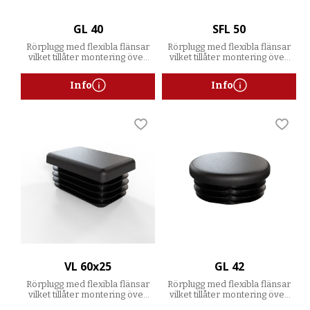
GL 40
SFL 50
Rörplugg med flexibla flänsar
Rörplugg med flexibla flänsar
vilket tillåter montering över
vilket tillåter montering över
ett spann av godstjocklekar
ett spann av godstjocklekar
Info
Info
Lägg till i favoriter
Lägg t
VL 60x25
GL 42
Rörplugg med flexibla flänsar
Rörplugg med flexibla flänsar
vilket tillåter montering över
vilket tillåter montering över
ett spann av godstjocklekar
ett spann av godstjocklekar