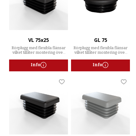
VL 75x25
GL 75
Rörplugg med flexibla flänsar
Rörplugg med flexibla flänsar
vilket tillåter montering över
vilket tillåter montering över
ett spann av godstjocklekar
ett spann av godstjocklekar
Info
Info
Lägg till i favoriter
Lägg t