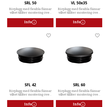
SRL 50
VL 50x35
Rörplugg med flexibla flänsar
Rörplugg med flexibla flänsar
vilket tillåter montering över
vilket tillåter montering över
ett spann av godstjocklekar
ett spann av godstjocklekar
Info
Info
Lägg till i favoriter
Lägg t
SFL 42
SRL 60
Rörplugg med flexibla flänsar
Rörplugg med flexibla flänsar
vilket tillåter montering över
vilket tillåter montering över
ett spann av godstjocklekar
ett spann av godstjocklekar
Info
Info