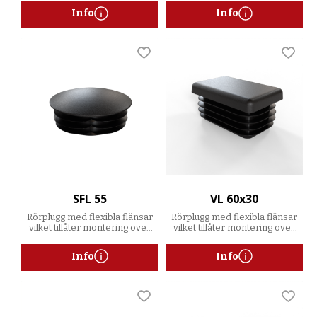
Info
Info
Lägg till i favoriter
Lägg t
SFL 55
VL 60x30
Rörplugg med flexibla flänsar
Rörplugg med flexibla flänsar
vilket tillåter montering över
vilket tillåter montering över
ett spann av godstjocklekar
ett spann av godstjocklekar
Info
Info
Lägg till i favoriter
Lägg t