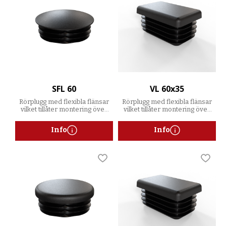
SFL 60
VL 60x35
Rörplugg med flexibla flänsar
Rörplugg med flexibla flänsar
vilket tillåter montering över
vilket tillåter montering över
ett spann av godstjocklekar
ett spann av godstjocklekar
Info
Info
Lägg till i favoriter
Lägg t