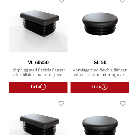
Lägg till i favoriter
Lägg t
VL 60x50
GL 50
Rörplugg med flexibla flänsar
Rörplugg med flexibla flänsar
vilket tillåter montering över
vilket tillåter montering över
ett spann av godstjocklekar
ett spann av godstjocklekar
Info
Info
Lägg till i favoriter
Lägg t