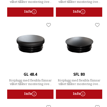
vilket tillåter montering över
vilket tillåter montering över
ett spann av godstjocklekar
ett spann av godstjocklekar
Info
Info
Lägg till i favoriter
Lägg t
GL 48.4
SFL 80
Rörplugg med flexibla flänsar
Rörplugg med flexibla flänsar
vilket tillåter montering över
vilket tillåter montering över
ett spann av godstjocklekar
ett spann av godstjocklekar
Info
Info