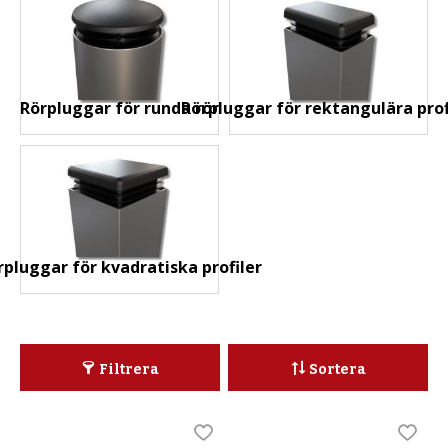
Rörpluggar för runda rör
Rörpluggar för rektangulära prof
rpluggar för kvadratiska profiler
Filtrera
Sortera
Lägg till i favoriter
Lägg t