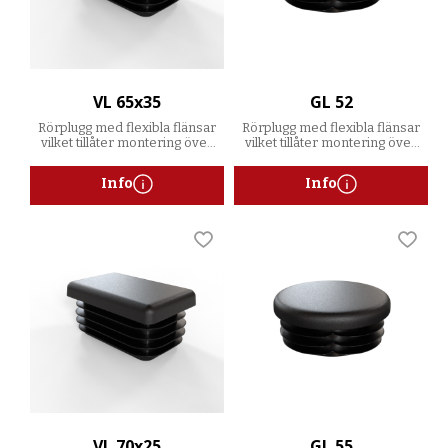
VL 65x35
GL 52
Rörplugg med flexibla flänsar
Rörplugg med flexibla flänsar
vilket tillåter montering över
vilket tillåter montering över
ett spann av godstjocklekar
ett spann av godstjocklekar
Info
Info
Lägg till i favoriter
Lägg t
VL 70x25
GL 55