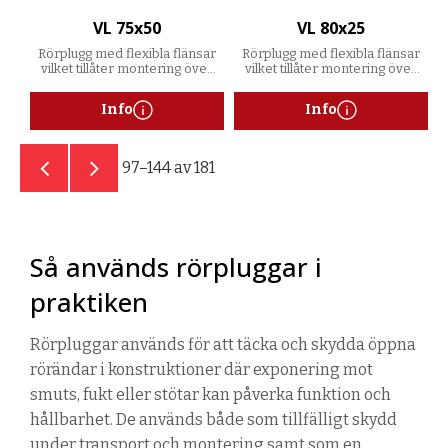
VL 75x50
VL 80x25
Rörplugg med flexibla flänsar
Rörplugg med flexibla flänsar
vilket tillåter montering över
vilket tillåter montering över
ett spann av godstjocklekar
ett spann av godstjocklekar
Info
Info
97–
144
av
181
Så används rörpluggar i
praktiken
Rörpluggar används för att täcka och skydda öppna
rörändar i konstruktioner där exponering mot
smuts, fukt eller stötar kan påverka funktion och
hållbarhet. De används både som tillfälligt skydd
under transport och montering samt som en