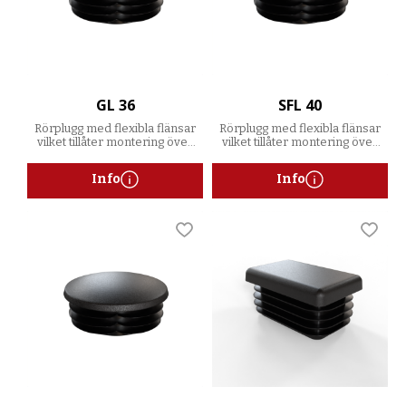
GL 36
SFL 40
Rörplugg med flexibla flänsar
Rörplugg med flexibla flänsar
vilket tillåter montering över
vilket tillåter montering över
ett spann av godstjocklekar
ett spann av godstjocklekar
Info
Info
Lägg till i favoriter
Lägg t