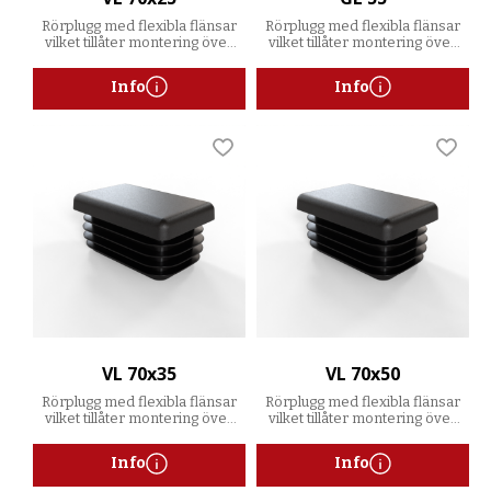
Rörplugg med flexibla flänsar
Rörplugg med flexibla flänsar
vilket tillåter montering över
vilket tillåter montering över
ett spann av godstjocklekar
ett spann av godstjocklekar
Info
Info
Lägg till i favoriter
Lägg t
VL 70x35
VL 70x50
Rörplugg med flexibla flänsar
Rörplugg med flexibla flänsar
vilket tillåter montering över
vilket tillåter montering över
ett spann av godstjocklekar
ett spann av godstjocklekar
Info
Info