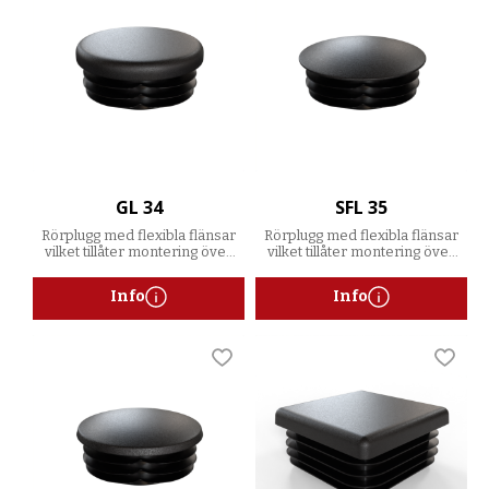
GL 34
SFL 35
Rörplugg med flexibla flänsar
Rörplugg med flexibla flänsar
vilket tillåter montering över
vilket tillåter montering över
ett spann av godstjocklekar
ett spann av godstjocklekar
Info
Info
Lägg till i favoriter
Lägg t