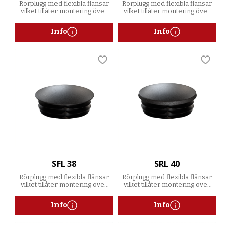
Rörplugg med flexibla flänsar
Rörplugg med flexibla flänsar
vilket tillåter montering över
vilket tillåter montering över
ett spann av godstjocklekar
ett spann av godstjocklekar
Info
Info
Lägg till i favoriter
Lägg t
SFL 38
SRL 40
Rörplugg med flexibla flänsar
Rörplugg med flexibla flänsar
vilket tillåter montering över
vilket tillåter montering över
ett spann av godstjocklekar
ett spann av godstjocklekar
Info
Info