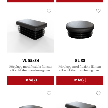
Lägg till i favoriter
Lägg t
VL 55x34
GL 38
Rörplugg med flexibla flänsar
Rörplugg med flexibla flänsar
vilket tillåter montering över
vilket tillåter montering över
ett spann av godstjocklekar
ett spann av godstjocklekar
Info
Info
Lägg till i favoriter
Lägg t