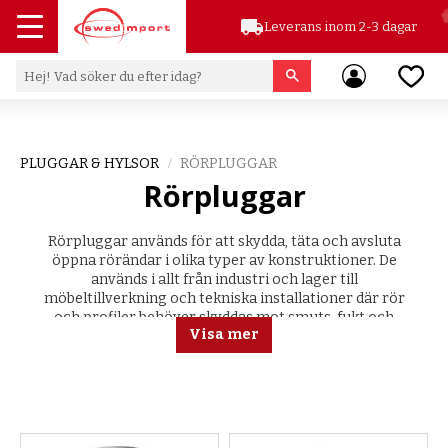
local_shipping
Leverans inom 2-3 dagar
Meny
Favor
PLUGGAR & HYLSOR
RÖRPLUGGAR
Rörpluggar
Rörpluggar används för att skydda, täta och avsluta
öppna rörändar i olika typer av konstruktioner. De
används i allt från industri och lager till
möbeltillverkning och tekniska installationer där rör
och profiler behöver skyddas mot smuts, fukt och
Visa mer
slitage.
Hos oss på Swedimport hittar du rörpluggar för runda
rör, rektangulära profiler och kvadratiska profiler i
flera olika dimensioner och utföranden.