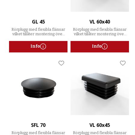
GL 45
VL 60x40
Rörplugg med flexibla flänsar
Rörplugg med flexibla flänsar
vilket tillåter montering över
vilket tillåter montering över
ett spann av godstjocklekar
ett spann av godstjocklekar
Info
Info
Lägg till i favoriter
Lägg t
SFL 70
VL 60x45
Rörplugg med flexibla flänsar
Rörplugg med flexibla flänsar