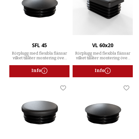
SFL 45
VL 60x20
Rörplugg med flexibla flänsar
Rörplugg med flexibla flänsar
vilket tillåter montering över
vilket tillåter montering över
ett spann av godstjocklekar
ett spann av godstjocklekar
Info
Info
Lägg till i favoriter
Lägg t