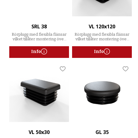
SRL 38
VL 120x120
Rörplugg med flexibla flänsar
Rörplugg med flexibla flänsar
vilket tillåter montering över
vilket tillåter montering över
ett spann av godstjocklekar
ett spann av godstjocklekar
Info
Info
Lägg till i favoriter
Lägg t
VL 50x30
GL 35