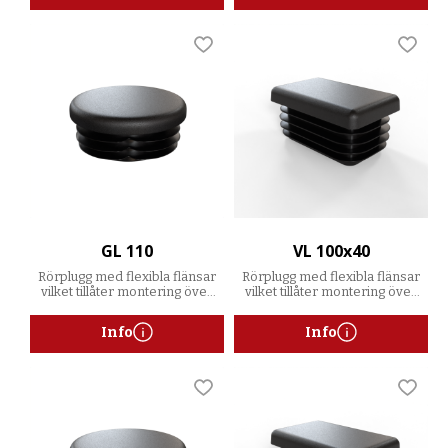
Lägg till i favoriter
Lägg t
GL 110
VL 100x40
Rörplugg med flexibla flänsar
Rörplugg med flexibla flänsar
vilket tillåter montering över
vilket tillåter montering över
ett spann av godstjocklekar
ett spann av godstjocklekar
Info
Info
Lägg till i favoriter
Lägg t