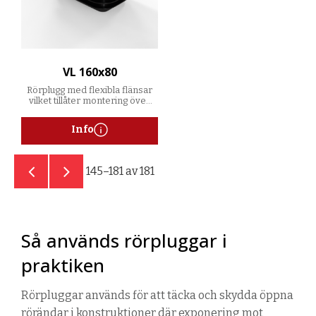
VL 160x80
Rörplugg med flexibla flänsar
vilket tillåter montering över
ett spann av godstjocklekar
Info
145–
181
av
181
Så används rörpluggar i
praktiken
Rörpluggar används för att täcka och skydda öppna
rörändar i konstruktioner där exponering mot