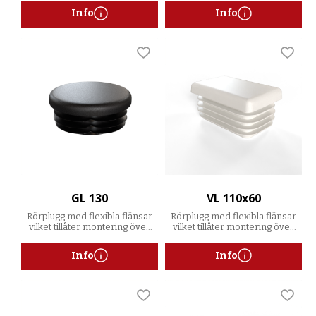
Info
Info
Lägg till i favoriter
Lägg t
GL 130
VL 110x60
Rörplugg med flexibla flänsar
Rörplugg med flexibla flänsar
vilket tillåter montering över
vilket tillåter montering över
ett spann av godstjocklekar
ett spann av godstjocklekar
Info
Info
Lägg till i favoriter
Lägg t