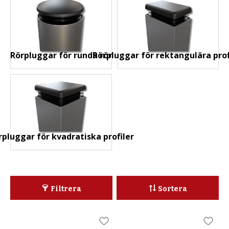
Rörpluggar för runda rör
Rörpluggar för rektangulära prof
rpluggar för kvadratiska profiler
Filtrera
Sortera
Lägg till i favoriter
Lägg t