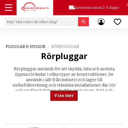
local_shipping
Leverans inom 2-3 dagar
Meny
Favor
PLUGGAR & HYLSOR
RÖRPLUGGAR
Rörpluggar
Rörpluggar används för att skydda, täta och avsluta
öppna rörändar i olika typer av konstruktioner. De
används i allt från industri och lager till
möbeltillverkning och tekniska installationer där rör
och profiler behöver skyddas mot smuts, fukt och
Visa mer
slitage.
Hos oss på Swedimport hittar du rörpluggar för runda
rör, rektangulära profiler och kvadratiska profiler i
flera olika dimensioner och utföranden.