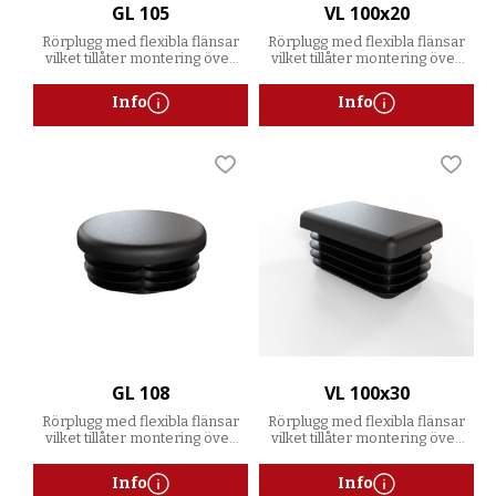
GL 105
VL 100x20
Rörplugg med flexibla flänsar
Rörplugg med flexibla flänsar
vilket tillåter montering över
vilket tillåter montering över
ett spann av godstjocklekar
ett spann av godstjocklekar
Info
Info
Lägg till i favoriter
Lägg t
GL 108
VL 100x30
Rörplugg med flexibla flänsar
Rörplugg med flexibla flänsar
vilket tillåter montering över
vilket tillåter montering över
ett spann av godstjocklekar
ett spann av godstjocklekar
Info
Info