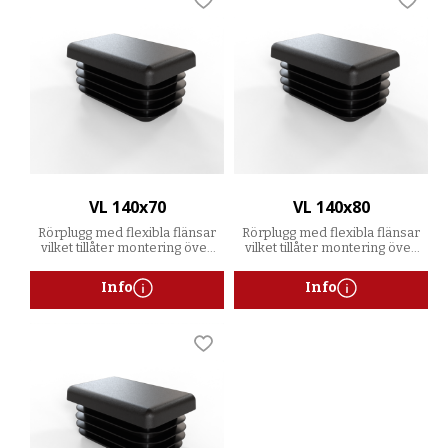
Lägg till i favoriter
Lägg t
VL 140x70
VL 140x80
Rörplugg med flexibla flänsar
Rörplugg med flexibla flänsar
vilket tillåter montering över
vilket tillåter montering över
ett spann av godstjocklekar
ett spann av godstjocklekar
Info
Info
Lägg till i favoriter