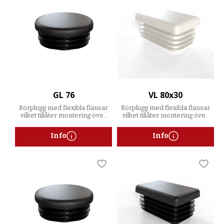
GL 76
VL 80x30
Rörplugg med flexibla flänsar
Rörplugg med flexibla flänsar
vilket tillåter montering över
vilket tillåter montering över
ett spann av godstjocklekar
ett spann av godstjocklekar
Info
Info
Lägg till i favoriter
Lägg t