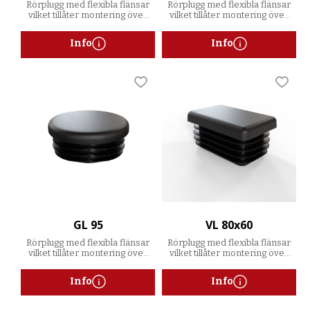
Rörplugg med flexibla flänsar
Rörplugg med flexibla flänsar
vilket tillåter montering över
vilket tillåter montering över
ett spann av godstjocklekar
ett spann av godstjocklekar
Info
Info
Lägg till i favoriter
Lägg t
GL 95
VL 80x60
Rörplugg med flexibla flänsar
Rörplugg med flexibla flänsar
vilket tillåter montering över
vilket tillåter montering över
ett spann av godstjocklekar
ett spann av godstjocklekar
Info
Info