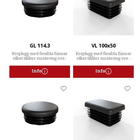
GL 114.3
VL 100x50
Rörplugg med flexibla flänsar
Rörplugg med flexibla flänsar
vilket tillåter montering över
vilket tillåter montering över
ett spann av godstjocklekar
ett spann av godstjocklekar
Info
Info
Lägg till i favoriter
Lägg t