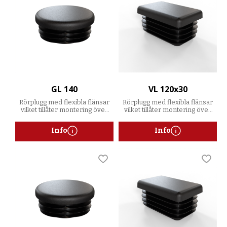
GL 140
VL 120x30
Rörplugg med flexibla flänsar
Rörplugg med flexibla flänsar
vilket tillåter montering över
vilket tillåter montering över
ett spann av godstjocklekar
ett spann av godstjocklekar
Info
Info
Lägg till i favoriter
Lägg t