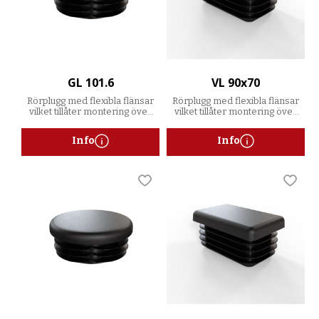
GL 101.6
VL 90x70
Rörplugg med flexibla flänsar
Rörplugg med flexibla flänsar
vilket tillåter montering över
vilket tillåter montering över
ett spann av godstjocklekar
ett spann av godstjocklekar
Info
Info
Lägg till i favoriter
Lägg t