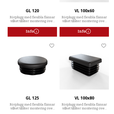
GL 120
VL 100x60
Rörplugg med flexibla flänsar
Rörplugg med flexibla flänsar
vilket tillåter montering över
vilket tillåter montering över
ett spann av godstjocklekar
ett spann av godstjocklekar
Info
Info
Lägg till i favoriter
Lägg t
GL 125
VL 100x80
Rörplugg med flexibla flänsar
Rörplugg med flexibla flänsar
vilket tillåter montering över
vilket tillåter montering över
ett spann av godstjocklekar
ett spann av godstjocklekar