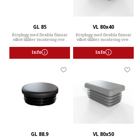
GL 85
VL 80x40
Rörplugg med flexibla flänsar
Rörplugg med flexibla flänsar
vilket tillåter montering över
vilket tillåter montering över
ett spann av godstjocklekar
ett spann av godstjocklekar
Info
Info
Lägg till i favoriter
Lägg t
GL 88.9
VL 80x50