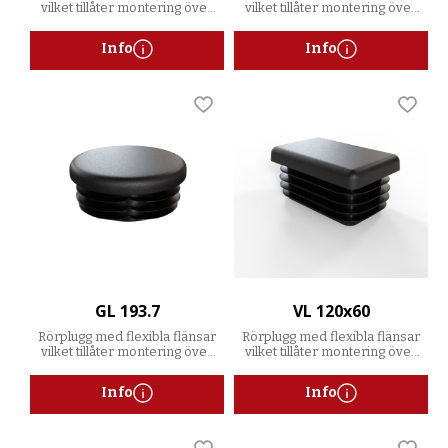
vilket tillåter montering över
vilket tillåter montering över
ett spann av godstjocklekar
ett spann av godstjocklekar
Info
Info
Lägg till i favoriter
Lägg t
GL 193.7
VL 120x60
Rörplugg med flexibla flänsar
Rörplugg med flexibla flänsar
vilket tillåter montering över
vilket tillåter montering över
ett spann av godstjocklekar
ett spann av godstjocklekar
Info
Info