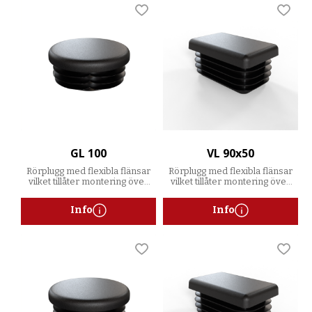
Lägg till i favoriter
Lägg t
GL 100
VL 90x50
Rörplugg med flexibla flänsar
Rörplugg med flexibla flänsar
vilket tillåter montering över
vilket tillåter montering över
ett spann av godstjocklekar
ett spann av godstjocklekar
Info
Info
Lägg till i favoriter
Lägg t