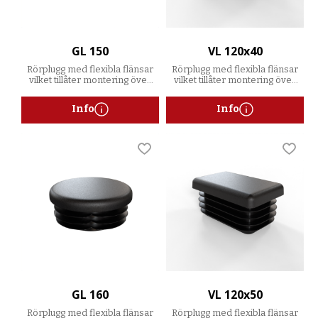
GL 150
VL 120x40
Rörplugg med flexibla flänsar
Rörplugg med flexibla flänsar
vilket tillåter montering över
vilket tillåter montering över
ett spann av godstjocklekar
ett spann av godstjocklekar
Info
Info
Lägg till i favoriter
Lägg t
GL 160
VL 120x50
Rörplugg med flexibla flänsar
Rörplugg med flexibla flänsar