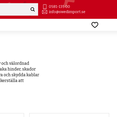
0581-135 00
info@swedimport.se
Favoriter
v och välordnad
aka hinder, skador
era och skydda kablar
kerställa att