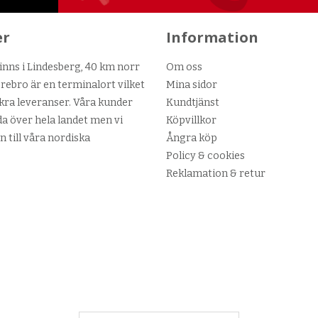
er
Information
nns i Lindesberg, 40 km norr
Om oss
ebro är en terminalort vilket
Mina sidor
kra leveranser. Våra kunder
Kundtjänst
da över hela landet men vi
Köpvillkor
n till våra nordiska
Ångra köp
Policy & cookies
Reklamation & retur