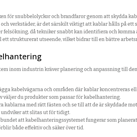
ken för
snubbelolyckor
och brandfaror genom att skydda kablar
 och verkstäder, är det särskilt viktigt att kablar hålls på ett s
er felsökning, då tekniker snabbt kan identifiera och komma
l ett strukturerat utseende, vilket bidrar
till
en bättre arbets
belhantering
em inom industrin kräver planering och anpassning till den 
tlägga kabelvägarna och områden där kablar koncentreras elle
hov väljer du produkter som passar för kabelhantering.
ra kablarna med rätt fästen och se till att de är skyddade mo
undviker att slitas ut för tidigt.
elbundet att kabelhanteringssystemet fungerar som planerat.
blir både effektiv och säker över tid.