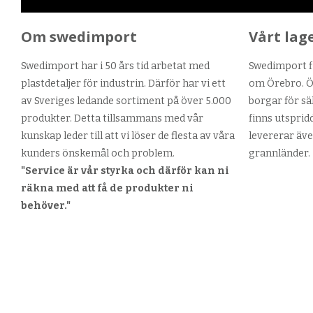
Om swedimport
Vårt lag
Swedimport har i 50 års tid arbetat med
Swedimport fi
plastdetaljer för industrin. Därför har vi ett
om Örebro. Ör
av Sveriges ledande sortiment på över 5.000
borgar för sä
produkter. Detta tillsammans med vår
finns utsprid
kunskap leder till att vi löser de flesta av våra
levererar äve
kunders önskemål och problem.
grannländer.
"Service är vår styrka och därför kan ni
räkna med att få de produkter ni
behöver."