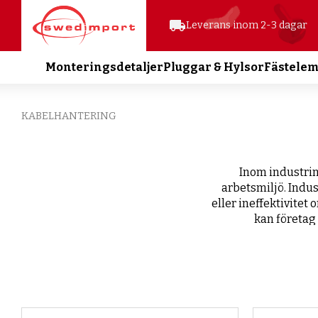
local_shipping
Leverans inom 2-3 dagar
Monteringsdetaljer
Pluggar & Hylsor
Fästele
KABELHANTERING
Inom industrin
arbetsmiljö. Indu
eller ineffektivitet
kan företag 