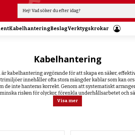
ment
Kabelhantering
Beslag
Verktygskrokar
Kabelhantering
 är kabelhantering avgörande för att skapa en säker, effekti
strimiljöer innehåller ofta stora mängder kablar som kan ors
 om de inte hanteras korrekt. Genom att systematiskt arrang
minska risken för olyckor, förenkla underhållsarbetet och sä
produktionslinjen fungerar optimalt.
Visa mer