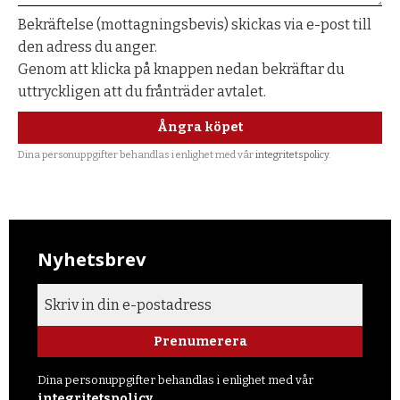
Bekräftelse (mottagningsbevis) skickas via e-post till
den adress du anger.
Genom att klicka på knappen nedan bekräftar du
uttryckligen att du frånträder avtalet.
Ångra köpet
Dina personuppgifter behandlas i enlighet med vår
integritetspolicy
.
Nyhetsbrev
Prenumerera
Dina personuppgifter behandlas i enlighet med vår
integritetspolicy
.