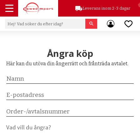
local_shipping
Leverans inom 2-3 dagar
Meny
Favor
Ångra köp
Här kan du utöva din ångerrätt och frånträda avtalet.