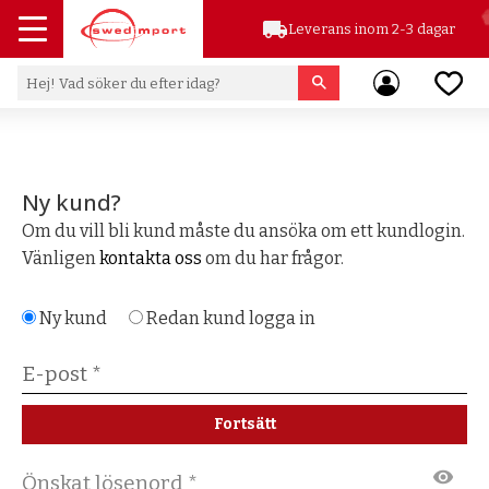
local_shipping
Leverans inom 2-3 dagar
Meny
Favor
Ny kund?
Om du vill bli kund måste du ansöka om ett kundlogin.
Vänligen
kontakta oss
om du har frågor.
Ny kund
Redan kund
logga in
Fortsätt
visibility