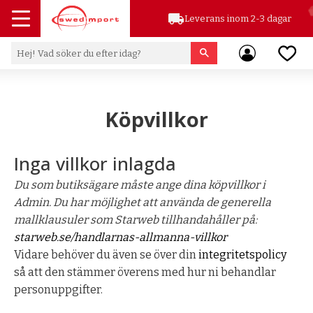
local_shipping
Leverans inom 2-3 dagar
Meny
Favor
Köpvillkor
Inga villkor inlagda
Du som butiksägare måste ange dina köpvillkor i
Admin. Du har möjlighet att använda de generella
mallklausuler som Starweb tillhandahåller på:
starweb.se/handlarnas-allmanna-villkor
Vidare behöver du även se över din
integritetspolicy
så att den stämmer överens med hur ni behandlar
personuppgifter.