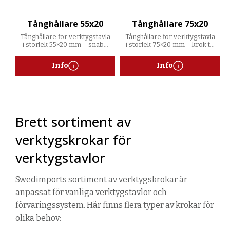
Tånghållare 55x20
Tånghållare 75x20
Tånghållare för verktygstavla
Tånghållare för verktygstavla
i storlek 55×20 mm – snabb
i storlek 75×20 mm – krok till
montering och enkel
tänger med snabb
omplacering med vred.
montering och demontering
Info
Info
via vred.
Brett sortiment av
verktygskrokar för
verktygstavlor
Swedimports sortiment av verktygskrokar är
anpassat för vanliga verktygstavlor och
förvaringssystem. Här finns flera typer av krokar för
olika behov: