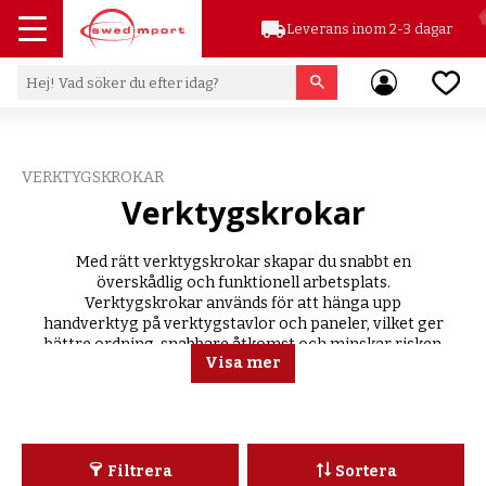
local_shipping
Leverans inom 2-3 dagar
Meny
Favor
VERKTYGSKROKAR
Verktygskrokar
Med rätt verktygskrokar skapar du snabbt en
överskådlig och funktionell arbetsplats.
Verktygskrokar används för att hänga upp
handverktyg på verktygstavlor och paneler, vilket ger
bättre ordning, snabbare åtkomst och minskar risken
Visa mer
för slitage eller skador på verktygen.
Filtrera
Sortera