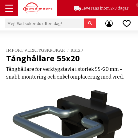
local_shipping
Leverans inom 2-3 dagar
Meny
Favor
IMPORT VERKTYGSKROKAR
KS127
Tånghållare 55x20
Tånghållare för verktygstavla i storlek 55×20 mm –
snabb montering och enkel omplacering med vred.