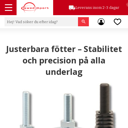
local_shipping
Leverans inom 2-3 dagar
Meny
Favor
Justerbara fötter – Stabilitet
och precision på alla
underlag