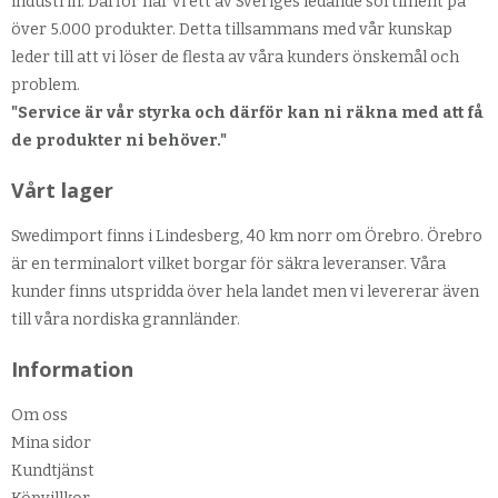
industrin. Därför har vi ett av Sveriges ledande sortiment på
över 5.000 produkter. Detta tillsammans med vår kunskap
leder till att vi löser de flesta av våra kunders önskemål och
problem.
"Service är vår styrka och därför kan ni räkna med att få
de produkter ni behöver."
Vårt lager
Swedimport finns i Lindesberg, 40 km norr om Örebro. Örebro
är en terminalort vilket borgar för säkra leveranser. Våra
kunder finns utspridda över hela landet men vi levererar även
till våra nordiska grannländer.
Information
Om oss
Mina sidor
Kundtjänst