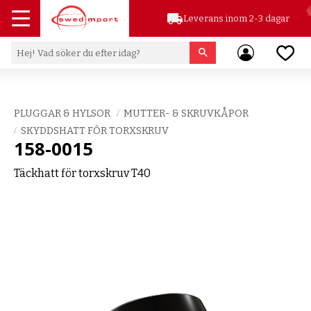
local_shipping
Leverans inom 2-3 dagar
Meny
Favor
PLUGGAR & HYLSOR
MUTTER- & SKRUVKÅPOR
SKYDDSHATT FÖR TORXSKRUV
158-0015
Täckhatt för torxskruv T40