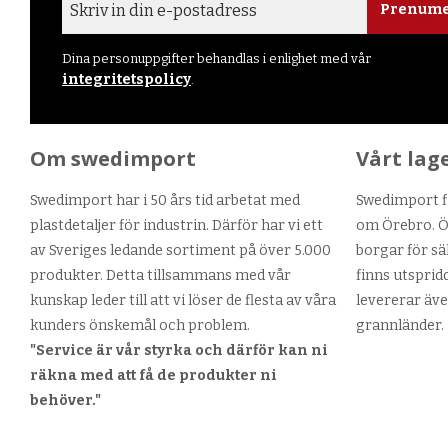
Prenume
Dina personuppgifter behandlas i enlighet med vår
integritetspolicy
.
Om swedimport
Vårt lag
Swedimport har i 50 års tid arbetat med
Swedimport fi
plastdetaljer för industrin. Därför har vi ett
om Örebro. Ör
av Sveriges ledande sortiment på över 5.000
borgar för sä
produkter. Detta tillsammans med vår
finns utsprid
kunskap leder till att vi löser de flesta av våra
levererar äve
kunders önskemål och problem.
grannländer.
"Service är vår styrka och därför kan ni
räkna med att få de produkter ni
behöver."