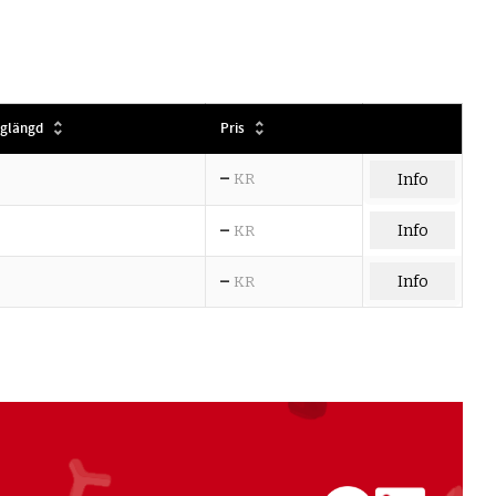
glängd
Pris
–
KR
Info
–
Info
KR
–
Info
KR