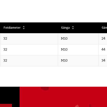
Fotdiameter
Gänga
Gän
32
M10
24
32
M10
44
32
M10
34