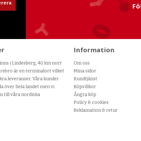
rera
Fö
er
Information
nns i Lindesberg, 40 km norr
Om oss
ebro är en terminalort vilket
Mina sidor
kra leveranser. Våra kunder
Kundtjänst
da över hela landet men vi
Köpvillkor
n till våra nordiska
Ångra köp
Policy & cookies
Reklamation & retur