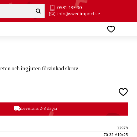
0581-135 00
info@swedimport.se
Favoriter
yeten och ingjuten förzinkad skruv
Lägg till
local_shipping
Leverans 2-3 dagar
12978
70-32 M10x25