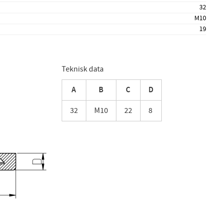
32
M10
19
Teknisk data
A
B
C
D
32
M10
22
8