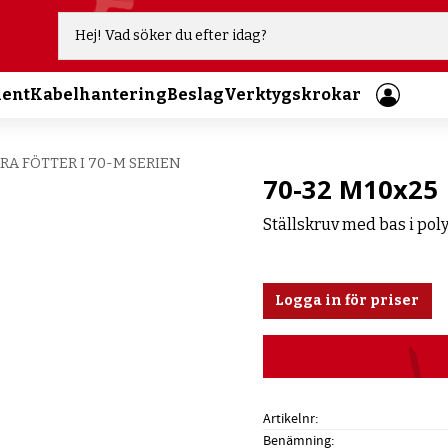
ment
Kabelhantering
Beslag
Verktygskrokar
RA FÖTTER I 70-M SERIEN
70-32 M10x25
Ställskruv med bas i pol
Logga in för priser
Artikelnr
Benämning