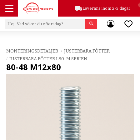
local_shipping
Leverans inom 2-3 dagar
Meny
Favor
MONTERINGSDETALJER
JUSTERBARA FÖTTER
JUSTERBARA FÖTTER I 80-M SERIEN
80-48 M12x80