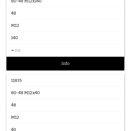
80-48 M12x140
48
M12
140
–
KR
Info
11835
80-48 M12x40
48
M12
40