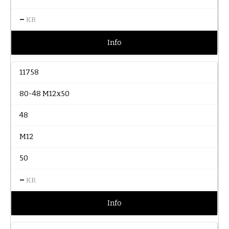
–
KR
Info
11758
80-48 M12x50
48
M12
50
–
KR
Info