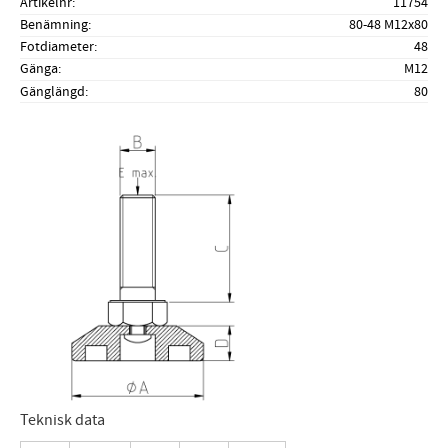
Artikelnr
11754
Benämning
80-48 M12x80
Fotdiameter
48
Gänga
M12
Gänglängd
80
Teknisk data