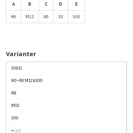
A
B
C
D
E
48
M12
80
10
550
Varianter
10611
80-48 M12x100
48
M12
100
–
KR