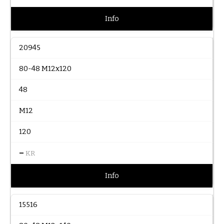
Info
20945
80-48 M12x120
48
M12
120
–
KR
Info
15516