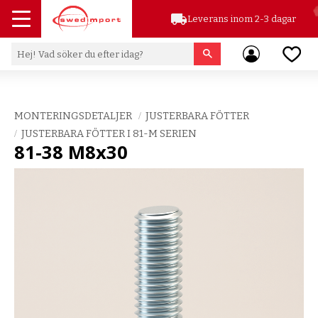
local_shipping
Leverans inom 2-3 dagar
Meny
Favor
MONTERINGSDETALJER
JUSTERBARA FÖTTER
JUSTERBARA FÖTTER I 81-M SERIEN
81-38 M8x30