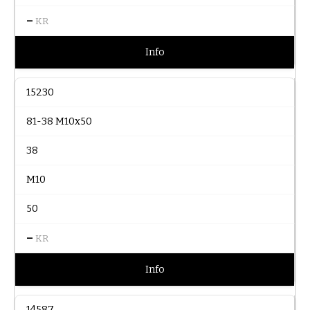
–
KR
Info
15230
81-38 M10x50
38
M10
50
–
KR
Info
14587