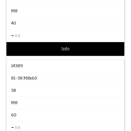
M8
40
–
KR
Info
14389
81-38 M8x60
38
M8
60
–
KR