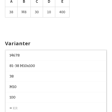
A
B
C
D
E
38
M8
30
10
400
Varianter
14678
81-38 M10x100
38
M10
100
–
KR