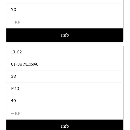
70
–
KR
Info
13162
81-38 M10x40
38
M10
40
–
KR
Info