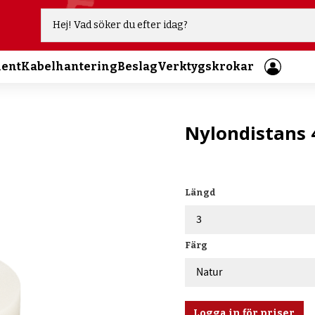
ment
Kabelhantering
Beslag
Verktygskrokar
Nylondistans 
Längd
Färg
Logga in för priser