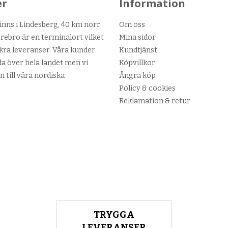
er
Information
nns i Lindesberg, 40 km norr
Om oss
ebro är en terminalort vilket
Mina sidor
kra leveranser. Våra kunder
Kundtjänst
da över hela landet men vi
Köpvillkor
n till våra nordiska
Ångra köp
Policy & cookies
Reklamation & retur
TRYGGA
LEVERANSER