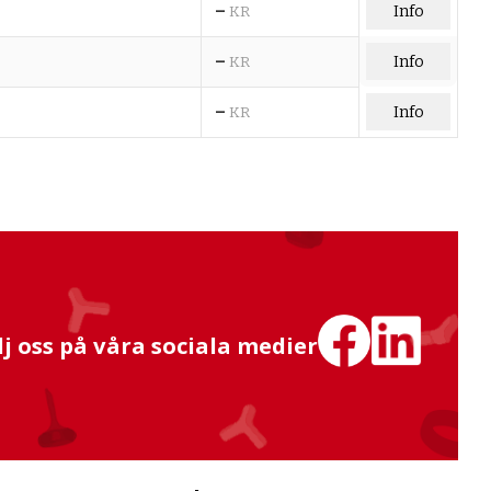
–
Info
KR
–
Info
KR
–
Info
KR
lj oss på våra sociala medier