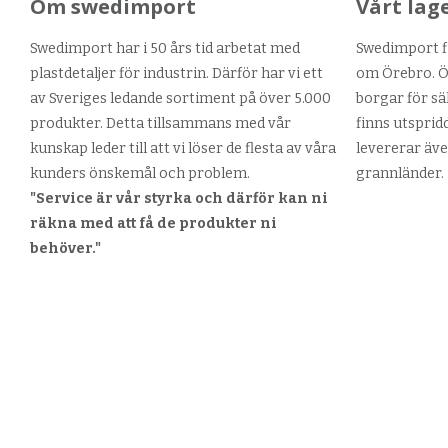
Om swedimport
Vårt lag
Swedimport har i 50 års tid arbetat med
Swedimport fi
plastdetaljer för industrin. Därför har vi ett
om Örebro. Ör
av Sveriges ledande sortiment på över 5.000
borgar för sä
produkter. Detta tillsammans med vår
finns utsprid
kunskap leder till att vi löser de flesta av våra
levererar äve
kunders önskemål och problem.
grannländer.
"Service är vår styrka och därför kan ni
räkna med att få de produkter ni
behöver."