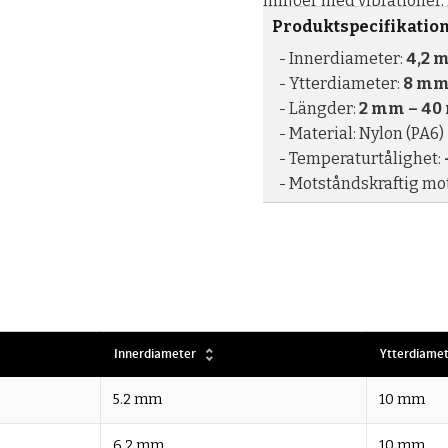
miljöer med vibrationer, 
Produktspecifikatio
- Innerdiameter:
4,2 
- Ytterdiameter:
8 m
- Längder:
2 mm – 4
- Material: Nylon (PA6)
- Temperaturtålighet:
- Motståndskraftig mot 
Innerdiameter
Ytterdiame
5.2 mm
10 mm
6.2 mm
10 mm