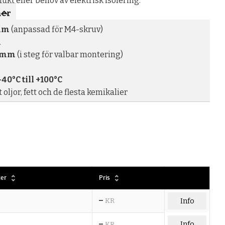
fukt eller behov av elektrisk isolering.
ner
mm
(anpassad för M4-skruv)
m
0 mm
(i steg för valbar montering)
-40°C till +100°C
oljor, fett och de flesta kemikalier
ter
Pris
–
KR
Info
–
Info
KR