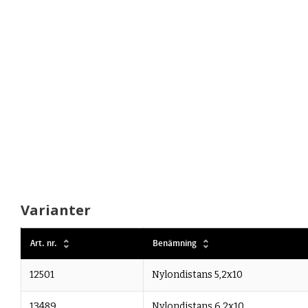
Varianter
Art. nr.
Benämning
12501
Nylondistans 5,2x10
13489
Nylondistans 6,2x10