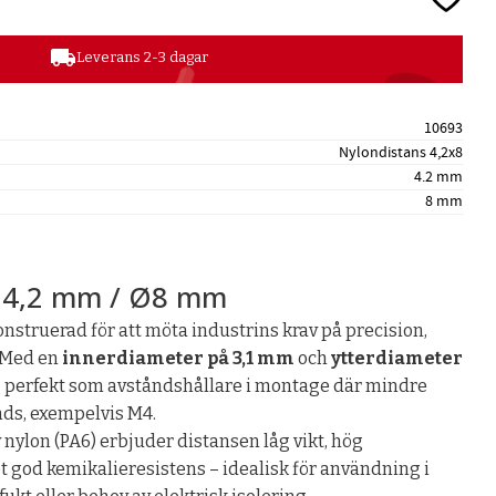
local_shipping
Leverans 2-3 dagar
10693
Nylondistans 4,2x8
4.2 mm
8 mm
Ø4,2 mm / Ø8 mm
nstruerad för att möta industrins krav på precision,
. Med en
innerdiameter på 3,1 mm
och
ytterdiameter
 perfekt som avståndshållare i montage där mindre
ds, exempelvis M4.
v nylon (PA6) erbjuder distansen låg vikt, hög
t god kemikalieresistens – idealisk för användning i