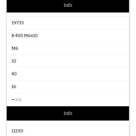
Info
19733
R 400 M6x10
M6
10
40
16
–
KR
Info
11293