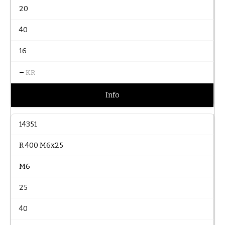
20
40
16
–
KR
Info
14351
R 400 M6x25
M6
25
40