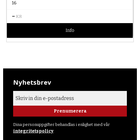
16
–
KR
Info
Nyhetsbrev
Prenumerera
Dina personuppgifter behandlas i enlighet med vår
integritetspolicy
.