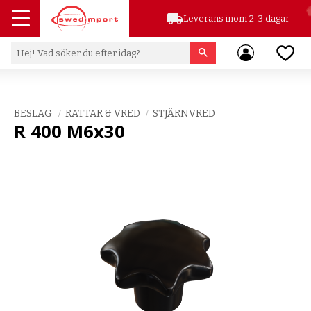
local_shipping
Leverans inom 2-3 dagar
Meny
Favor
BESLAG
RATTAR & VRED
STJÄRNVRED
R 400 M6x30