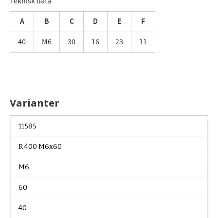
Teknisk data
A
B
C
D
E
F
40
M6
30
16
23
11
Varianter
11585
R 400 M6x60
M6
60
40