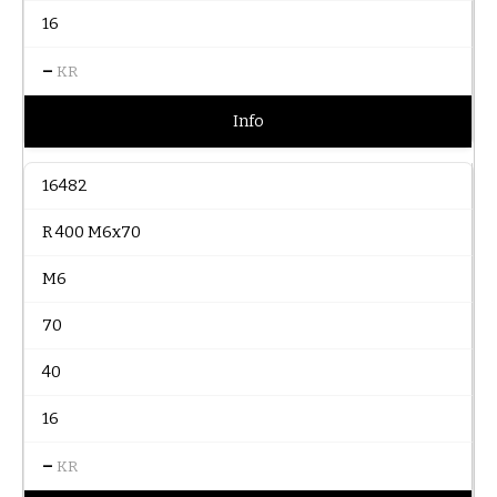
16
–
KR
Info
16482
R 400 M6x70
M6
70
40
16
–
KR