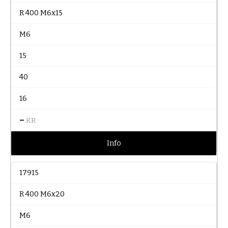
R 400 M6x15
M6
15
40
16
–
KR
Info
17915
R 400 M6x20
M6