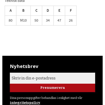
Teknisk data
A
B
C
D
E
F
80
M10
50
34
47
26
Nyhetsbrev
Prenumerera
Dina personuppgifter behandlas i enlighet med vår
integritetspolicy
.