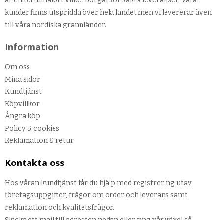
är en terminalort vilket borgar för säkra leveranser. Våra
kunder finns utspridda över hela landet men vi levererar även
till våra nordiska grannländer.
Information
Om oss
Mina sidor
Kundtjänst
Köpvillkor
Ångra köp
Policy & cookies
Reklamation & retur
Kontakta oss
Hos våran kundtjänst får du hjälp med registrering utav
företagsuppgifter, frågor om order och leverans samt
reklamation och kvalitetsfrågor.
Skicka ett mail till adressen nedan eller ring vår växel så