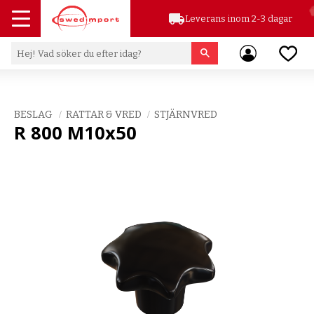
local_shipping
Leverans inom 2-3 dagar
Meny
Favor
BESLAG
RATTAR & VRED
STJÄRNVRED
R 800 M10x50