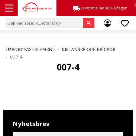
local_shipping
Leverans inom 2-3 dagar
Meny
Favor
IMPORT FÄSTELEMENT
DISTANSER OCH BRICKOR
007-4
007-4
Nyhetsbrev