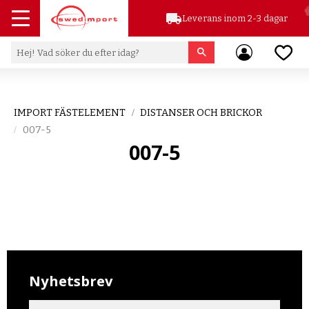
local_shipping
Leverans inom 2-3 dagar
Meny
Favor
IMPORT FÄSTELEMENT
DISTANSER OCH BRICKOR
007-5
007-5
Nyhetsbrev