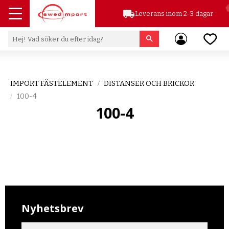
local_shipping
Leverans inom 2-3 dagar
Meny
Favor
IMPORT FÄSTELEMENT
DISTANSER OCH BRICKOR
100-4
100-4
Nyhetsbrev