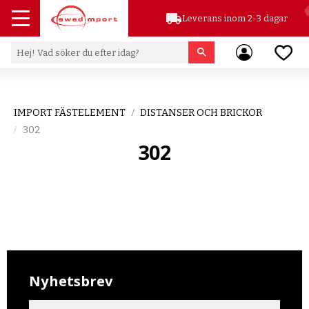
local_shipping
Leverans inom 2-3 dagar
Meny
Favor
IMPORT FÄSTELEMENT
DISTANSER OCH BRICKOR
302
302
Nyhetsbrev