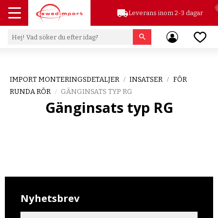
local_shipping
Leverans inom 2-3 dagar
Meny
Favor
IMPORT MONTERINGSDETALJER
INSATSER
FÖR
RUNDA RÖR
GÄNGINSATS TYP RG
Gänginsats typ RG
Nyhetsbrev