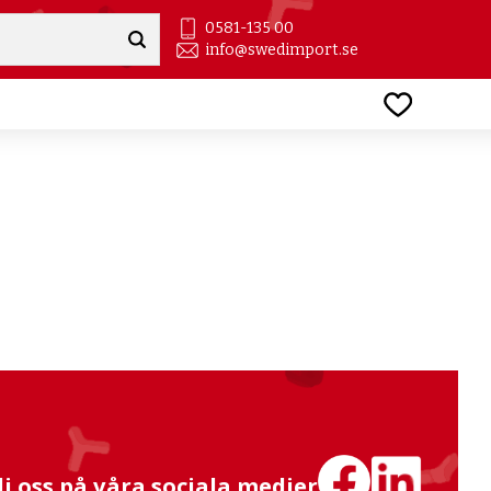
0581-135 00
info@swedimport.se
Favoriter
lj oss på våra sociala medier