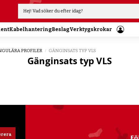
ment
Kabelhantering
Beslag
Verktygskrokar
NGULÄRA PROFILER
GÄNGINSATS TYP VLS
Gänginsats typ VLS
rera
Fö