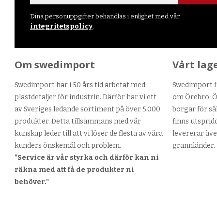
Dina personuppgifter behandlas i enlighet med vår
integritetspolicy
.
Om swedimport
Vårt lag
Swedimport har i 50 års tid arbetat med
Swedimport fi
plastdetaljer för industrin. Därför har vi ett
om Örebro. Ör
av Sveriges ledande sortiment på över 5.000
borgar för sä
produkter. Detta tillsammans med vår
finns utsprid
kunskap leder till att vi löser de flesta av våra
levererar äve
kunders önskemål och problem.
grannländer.
"Service är vår styrka och därför kan ni
räkna med att få de produkter ni
behöver."