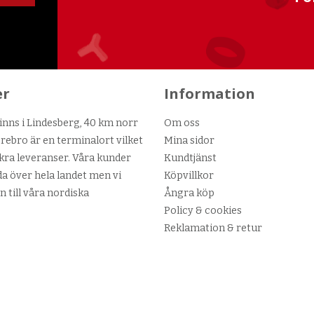
er
Information
nns i Lindesberg, 40 km norr
Om oss
ebro är en terminalort vilket
Mina sidor
kra leveranser. Våra kunder
Kundtjänst
da över hela landet men vi
Köpvillkor
n till våra nordiska
Ångra köp
Policy & cookies
Reklamation & retur