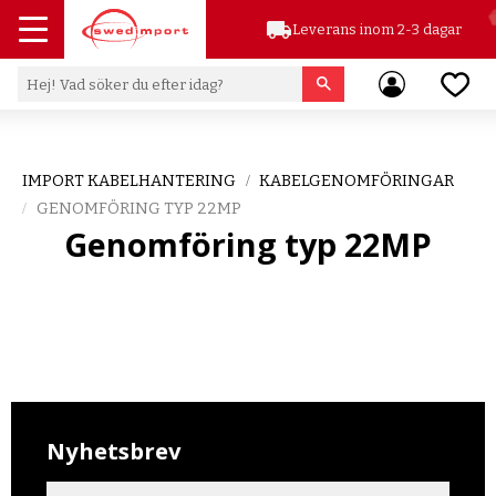
local_shipping
Leverans inom 2-3 dagar
Meny
Favor
IMPORT KABELHANTERING
KABELGENOMFÖRINGAR
GENOMFÖRING TYP 22MP
Genomföring typ 22MP
Nyhetsbrev