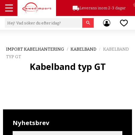
local_shipping
Leverans inom 2-3 dagar
Meny
Favor
IMPORT KABELHANTERING
KABELBAND
KABELBAND
TYP GT
Kabelband typ GT
Nyhetsbrev