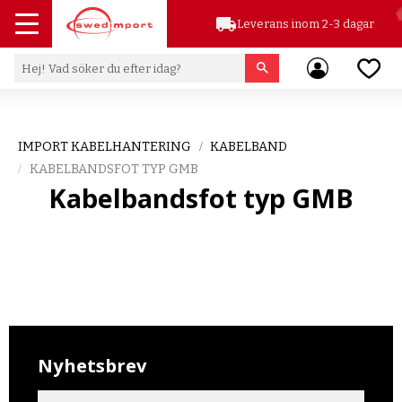
local_shipping
Leverans inom 2-3 dagar
Meny
Favor
IMPORT KABELHANTERING
KABELBAND
KABELBANDSFOT TYP GMB
Kabelbandsfot typ GMB
Nyhetsbrev