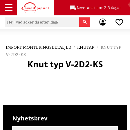
local_shipping
Leverans inom 2-3 dagar
Meny
Favor
IMPORT MONTERINGSDETALJER
KNUTAR
KNUT TYP
V-2D2-KS
Knut typ V-2D2-KS
Nyhetsbrev