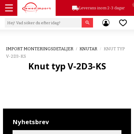
local_shipping
Leverans inom 2-3 dagar
Meny
Favor
IMPORT MONTERINGSDETALJER
KNUTAR
KNUT TYP
V-2D3-KS
Knut typ V-2D3-KS
Nyhetsbrev