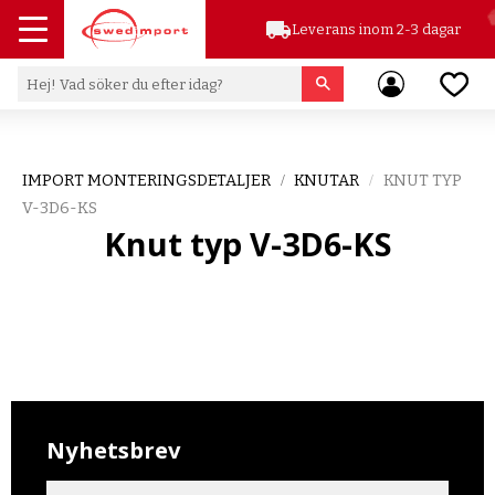
local_shipping
Leverans inom 2-3 dagar
Meny
Favor
IMPORT MONTERINGSDETALJER
KNUTAR
KNUT TYP
V-3D6-KS
Knut typ V-3D6-KS
Nyhetsbrev