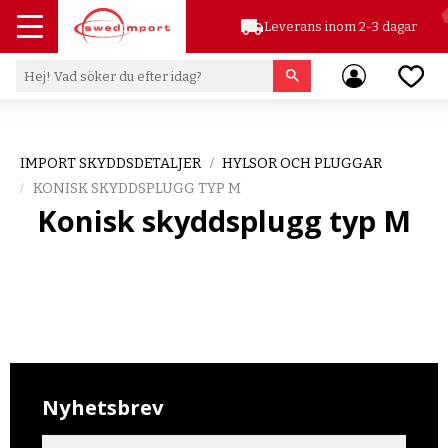
local_shipping
Leverans inom 2-3 dagar
Meny
Favor
IMPORT SKYDDSDETALJER
HYLSOR OCH PLUGGAR
KONISK SKYDDSPLUGG TYP M
Konisk skyddsplugg typ M
Nyhetsbrev