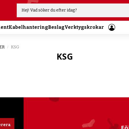
ment
Kabelhantering
Beslag
Verktygskrokar
TER
KSG
KSG
rera
Fö