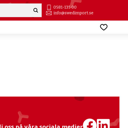
0581-135 00
info@swedimport.se
Favoriter
lj oss på våra sociala medier