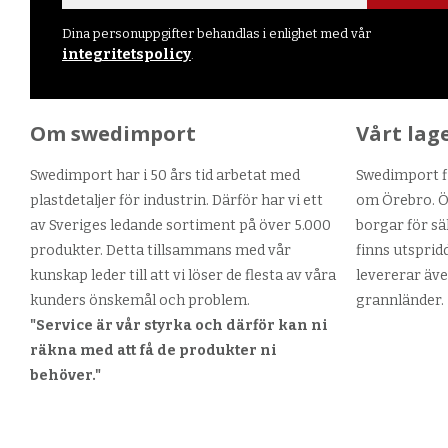
Dina personuppgifter behandlas i enlighet med vår
integritetspolicy
.
Om swedimport
Vårt lag
Swedimport har i 50 års tid arbetat med
Swedimport fi
plastdetaljer för industrin. Därför har vi ett
om Örebro. Ör
av Sveriges ledande sortiment på över 5.000
borgar för sä
produkter. Detta tillsammans med vår
finns utsprid
kunskap leder till att vi löser de flesta av våra
levererar äve
kunders önskemål och problem.
grannländer.
"Service är vår styrka och därför kan ni
räkna med att få de produkter ni
behöver."