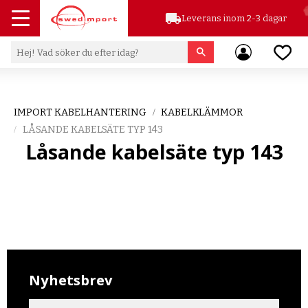
local_shipping
Leverans inom 2-3 dagar
Meny
Favor
IMPORT KABELHANTERING
KABELKLÄMMOR
LÅSANDE KABELSÄTE TYP 143
Låsande kabelsäte typ 143
Nyhetsbrev