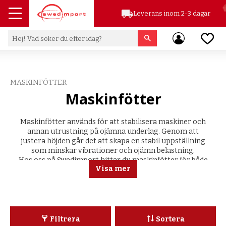
local_shipping
Leverans inom 2-3 dagar
Meny
Favor
MASKINFÖTTER
Maskinfötter
Maskinfötter används för att stabilisera maskiner och
annan utrustning på ojämna underlag. Genom att
justera höjden går det att skapa en stabil uppställning
som minskar vibrationer och ojämn belastning.
Hos oss på Swedimport hittar du maskinfötter för både
Visa mer
lättare och mer krävande installationer inom industri
och produktion.
Filtrera
Sortera