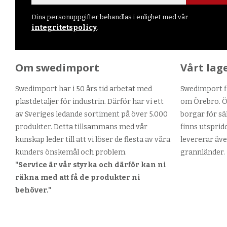
Dina personuppgifter behandlas i enlighet med vår
integritetspolicy
.
Om swedimport
Vårt lag
Swedimport har i 50 års tid arbetat med
Swedimport fi
plastdetaljer för industrin. Därför har vi ett
om Örebro. Ör
av Sveriges ledande sortiment på över 5.000
borgar för sä
produkter. Detta tillsammans med vår
finns utsprid
kunskap leder till att vi löser de flesta av våra
levererar äve
kunders önskemål och problem.
grannländer.
"Service är vår styrka och därför kan ni
räkna med att få de produkter ni
behöver."