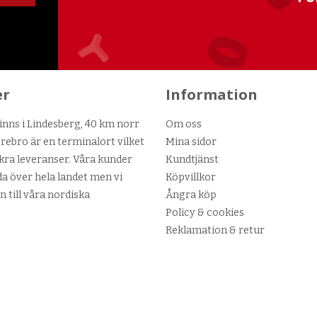
er
Information
nns i Lindesberg, 40 km norr
Om oss
ebro är en terminalort vilket
Mina sidor
kra leveranser. Våra kunder
Kundtjänst
da över hela landet men vi
Köpvillkor
n till våra nordiska
Ångra köp
Policy & cookies
Reklamation & retur