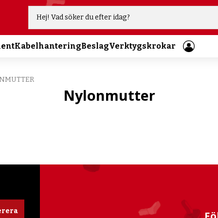
ment
Kabelhantering
Beslag
Verktygskrokar
NMUTTER
Nylonmutter
rera
Fö