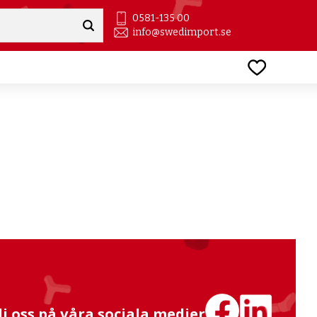
0581-135 00
info@swedimport.se
Favoriter
lj oss på våra sociala medier