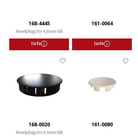
168-4445
161-0064
Panelplugg för 4,8mm hål
Info
Info
Lägg till i favoriter
Lägg t
168-0020
161-0080
Panelplugg för 6,4mm hål