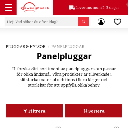
local_shipping
Leverans inom 2-3 dagar
Meny
Favor
PLUGGAR & HYLSOR
PANELPLUGGAR
Panelpluggar
Utforska vårt sortiment av panelpluggar som passar
för olika ändamål. Våra produkter är tillverkade i
slitstarka material och finns i flera färger och
storlekar för att uppfylla olika behov.
Filtrera
Sortera