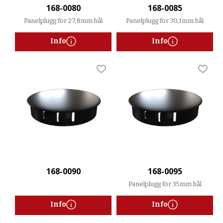
168-0080
168-0085
Panelplugg för 27,8mm hål
Panelplugg för 30,1mm hål
Info
Info
Lägg till i favoriter
Lägg t
168-0090
168-0095
Panelplugg för 35mm hål
Info
Info