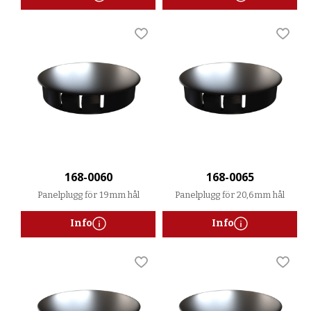
Lägg till i favoriter
Lägg t
168-0060
168-0065
Panelplugg för 19mm hål
Panelplugg för 20,6mm hål
Info
Info
Lägg till i favoriter
Lägg t