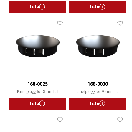
Info
Info
Lägg till i favoriter
Lägg t
168-0025
168-0030
Panelplugg för 8mm hål
Panelplugg för 9,5mm hål
Info
Info
Lägg till i favoriter
Lägg t