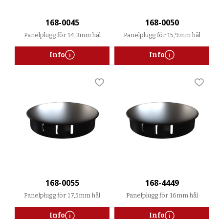
168-0045
168-0050
Panelplugg för 14,3mm hål
Panelplugg för 15,9mm hål
Info
Info
Lägg till i favoriter
Lägg t
168-0055
168-4449
Panelplugg för 17,5mm hål
Panelplugg för 16mm hål
Info
Info