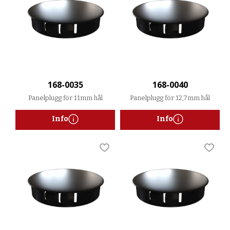
168-0035
168-0040
Panelplugg för 11mm hål
Panelplugg för 12,7mm hål
Info
Info
Lägg till i favoriter
Lägg t