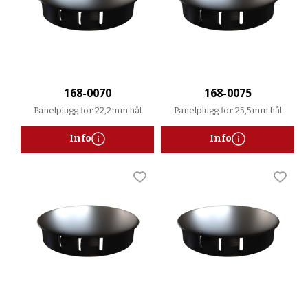
168-0070
168-0075
Panelplugg för 22,2mm hål
Panelplugg för 25,5mm hål
Info
Info
Lägg till i favoriter
Lägg t