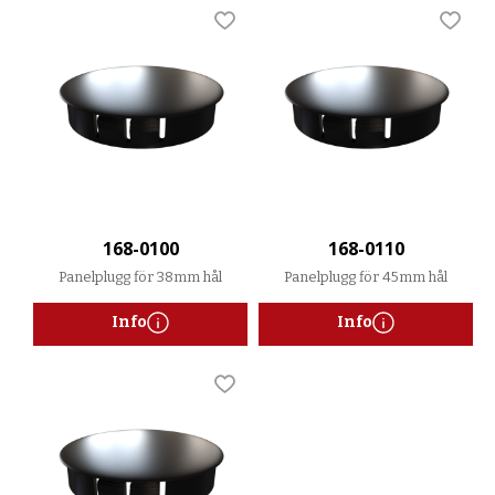
Lägg till i favoriter
Lägg t
168-0100
168-0110
Panelplugg för 38mm hål
Panelplugg för 45mm hål
Info
Info
Lägg till i favoriter