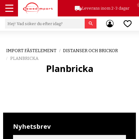
local_shipping
Leverans inom 2-3 dagar
Meny
Favor
IMPORT FÄSTELEMENT
DISTANSER OCH BRICKOR
PLANBRICKA
Planbricka
Nyhetsbrev