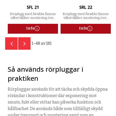
SFL 21
SRL 22
Rörplugg med flexibla flänsar
Rörplugg med flexibla flänsar
vilket tillåter montering över
vilket tillåter montering över
ett spann av godstjocklekar
ett spann av godstjocklekar
Info
Info
1–
48
av
181
Så används rörpluggar i
praktiken
Rörpluggar används för att täcka och skydda öppna
rörändar i konstruktioner där exponering mot
smuts, fukt eller stötar kan påverka funktion och
hållbarhet. De används både som tillfälligt skydd
under transport och montering samt som en