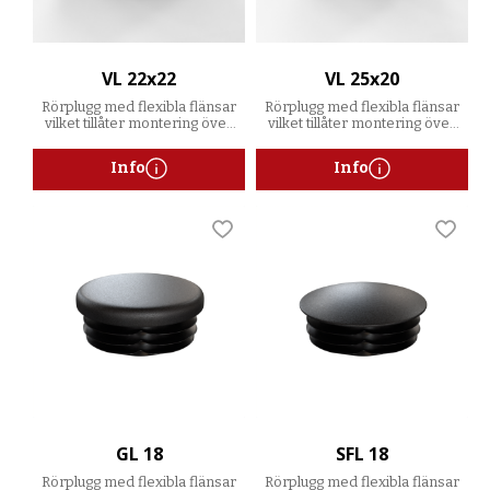
VL 22x22
VL 25x20
Rörplugg med flexibla flänsar
Rörplugg med flexibla flänsar
vilket tillåter montering över
vilket tillåter montering över
ett spann av godstjocklekar
ett spann av godstjocklekar
Info
Info
Lägg till i favoriter
Lägg t
GL 18
SFL 18
Rörplugg med flexibla flänsar
Rörplugg med flexibla flänsar