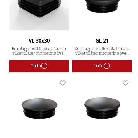
VL 30x30
GL 21
Rörplugg med flexibla flänsar
Rörplugg med flexibla flänsar
vilket tillåter montering över
vilket tillåter montering över
ett spann av godstjocklekar
ett spann av godstjocklekar
Info
Info
Lägg till i favoriter
Lägg t