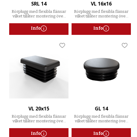
SRL 14
VL 16x16
Rörplugg med flexibla flänsar
Rörplugg med flexibla flänsar
vilket tillåter montering över
vilket tillåter montering över
ett spann av godstjocklekar
ett spann av godstjocklekar
Info
Info
Lägg till i favoriter
Lägg t
VL 20x15
GL 14
Rörplugg med flexibla flänsar
Rörplugg med flexibla flänsar
vilket tillåter montering över
vilket tillåter montering över
ett spann av godstjocklekar
ett spann av godstjocklekar
Info
Info