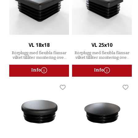
VL 18x18
VL 25x10
Rörplugg med flexibla flänsar
Rörplugg med flexibla flänsar
vilket tillåter montering över
vilket tillåter montering över
ett spann av godstjocklekar
ett spann av godstjocklekar
Info
Info
Lägg till i favoriter
Lägg t