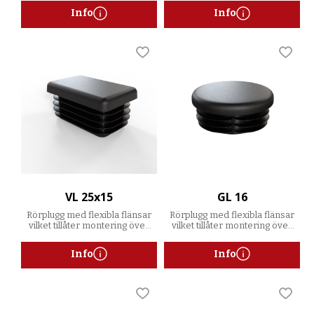
Info
Info
Lägg till i favoriter
Lägg t
VL 25x15
GL 16
Rörplugg med flexibla flänsar
Rörplugg med flexibla flänsar
vilket tillåter montering över
vilket tillåter montering över
ett spann av godstjocklekar
ett spann av godstjocklekar
Info
Info
Lägg till i favoriter
Lägg t