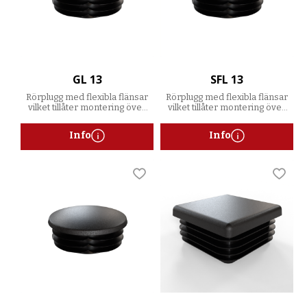
GL 13
SFL 13
Rörplugg med flexibla flänsar
Rörplugg med flexibla flänsar
vilket tillåter montering över
vilket tillåter montering över
ett spann av godstjocklekar
ett spann av godstjocklekar
Info
Info
Lägg till i favoriter
Lägg t