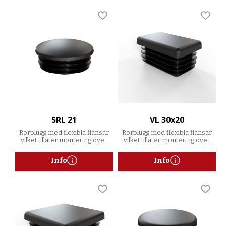
Lägg till i favoriter
Lägg t
SRL 21
VL 30x20
Rörplugg med flexibla flänsar
Rörplugg med flexibla flänsar
vilket tillåter montering över
vilket tillåter montering över
ett spann av godstjocklekar
ett spann av godstjocklekar
Info
Info
Lägg till i favoriter
Lägg t