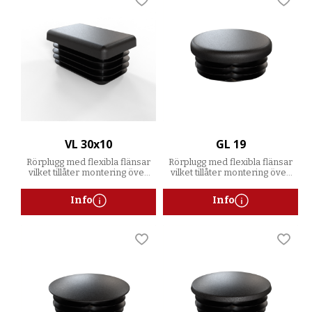
Lägg till i favoriter
Lägg t
VL 30x10
GL 19
Rörplugg med flexibla flänsar
Rörplugg med flexibla flänsar
vilket tillåter montering över
vilket tillåter montering över
ett spann av godstjocklekar
ett spann av godstjocklekar
Info
Info
Lägg till i favoriter
Lägg t