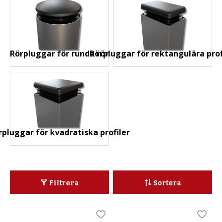
Rörpluggar för runda rör
Rörpluggar för rektangulära prof
rpluggar för kvadratiska profiler
Filtrera
Sortera
Lägg till i favoriter
Lägg t