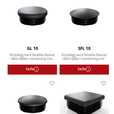
GL 10
SFL 10
Rörplugg med flexibla flänsar
Rörplugg med flexibla flänsar
vilket tillåter montering över
vilket tillåter montering över
ett spann av godstjocklekar
ett spann av godstjocklekar
Info
Info
Lägg till i favoriter
Lägg t