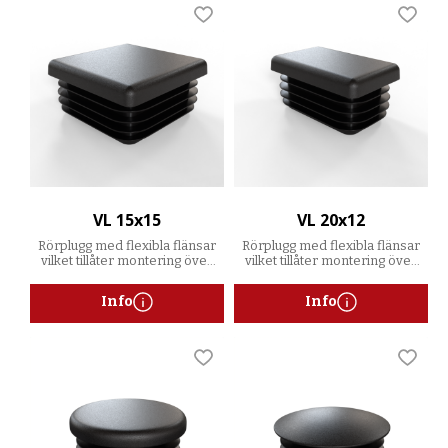
Lägg till i favoriter
Lägg t
VL 15x15
VL 20x12
Rörplugg med flexibla flänsar
Rörplugg med flexibla flänsar
vilket tillåter montering över
vilket tillåter montering över
ett spann av godstjocklekar
ett spann av godstjocklekar
Info
Info
Lägg till i favoriter
Lägg t