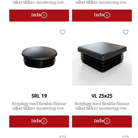
vilket tillåter montering över
vilket tillåter montering över
ett spann av godstjocklekar
ett spann av godstjocklekar
Info
Info
Lägg till i favoriter
Lägg t
SRL 19
VL 25x25
Rörplugg med flexibla flänsar
Rörplugg med flexibla flänsar
vilket tillåter montering över
vilket tillåter montering över
ett spann av godstjocklekar
ett spann av godstjocklekar
Info
Info