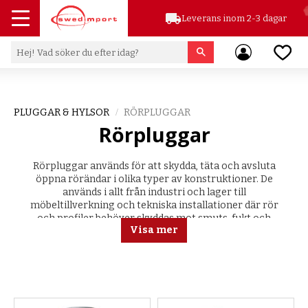
local_shipping
Leverans inom 2-3 dagar
Meny
Favor
PLUGGAR & HYLSOR
RÖRPLUGGAR
Rörpluggar
Rörpluggar används för att skydda, täta och avsluta
öppna rörändar i olika typer av konstruktioner. De
används i allt från industri och lager till
möbeltillverkning och tekniska installationer där rör
och profiler behöver skyddas mot smuts, fukt och
Visa mer
slitage.
Hos oss på Swedimport hittar du rörpluggar för runda
rör, rektangulära profiler och kvadratiska profiler i
flera olika dimensioner och utföranden.