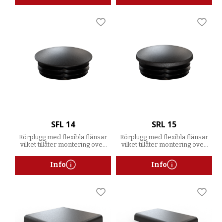
Lägg till i favoriter
Lägg t
SFL 14
SRL 15
Rörplugg med flexibla flänsar
Rörplugg med flexibla flänsar
vilket tillåter montering över
vilket tillåter montering över
ett spann av godstjocklekar
ett spann av godstjocklekar
Info
Info
Lägg till i favoriter
Lägg t