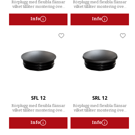
Rörplugg med flexibla flänsar
Rörplugg med flexibla flänsar
vilket tillåter montering över
vilket tillåter montering över
ett spann av godstjocklekar
ett spann av godstjocklekar
Info
Info
Lägg till i favoriter
Lägg t
SFL 12
SRL 12
Rörplugg med flexibla flänsar
Rörplugg med flexibla flänsar
vilket tillåter montering över
vilket tillåter montering över
ett spann av godstjocklekar
ett spann av godstjocklekar
Info
Info