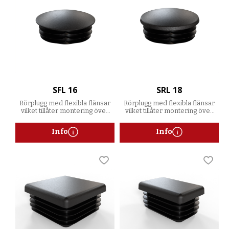
SFL 16
SRL 18
Rörplugg med flexibla flänsar
Rörplugg med flexibla flänsar
vilket tillåter montering över
vilket tillåter montering över
ett spann av godstjocklekar
ett spann av godstjocklekar
Info
Info
Lägg till i favoriter
Lägg t