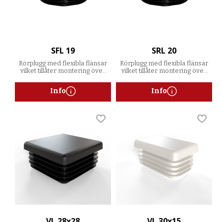
SFL 19
SRL 20
Rörplugg med flexibla flänsar
Rörplugg med flexibla flänsar
vilket tillåter montering över
vilket tillåter montering över
ett spann av godstjocklekar
ett spann av godstjocklekar
Info
Info
Lägg till i favoriter
Lägg t
VL 28x28
VL 30x15