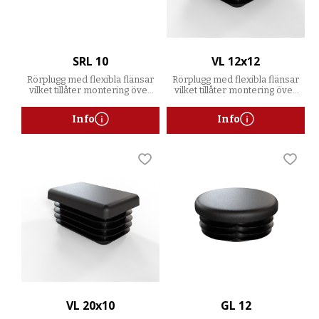
SRL 10
VL 12x12
Rörplugg med flexibla flänsar
Rörplugg med flexibla flänsar
vilket tillåter montering över
vilket tillåter montering över
ett spann av godstjocklekar
ett spann av godstjocklekar
Info
Info
Lägg till i favoriter
Lägg t
VL 20x10
GL 12