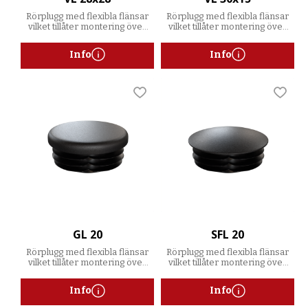
Rörplugg med flexibla flänsar
Rörplugg med flexibla flänsar
vilket tillåter montering över
vilket tillåter montering över
ett spann av godstjocklekar
ett spann av godstjocklekar
Info
Info
Lägg till i favoriter
Lägg t
GL 20
SFL 20
Rörplugg med flexibla flänsar
Rörplugg med flexibla flänsar
vilket tillåter montering över
vilket tillåter montering över
ett spann av godstjocklekar
ett spann av godstjocklekar
Info
Info