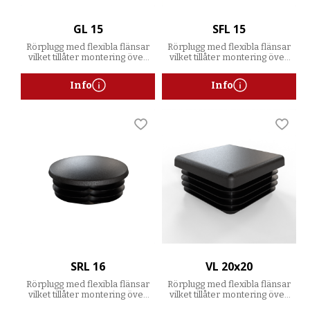
GL 15
SFL 15
Rörplugg med flexibla flänsar
Rörplugg med flexibla flänsar
vilket tillåter montering över
vilket tillåter montering över
ett spann av godstjocklekar
ett spann av godstjocklekar
Info
Info
Lägg till i favoriter
Lägg t
SRL 16
VL 20x20
Rörplugg med flexibla flänsar
Rörplugg med flexibla flänsar
vilket tillåter montering över
vilket tillåter montering över
ett spann av godstjocklekar
ett spann av godstjocklekar