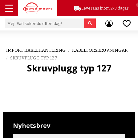
local_shipping
Leverans inom 2-3 dagar
Meny
Favor
IMPORT KABELHANTERING
KABELFÖRSKRUVNINGAR
SKRUVPLUGG TYP 127
Skruvplugg typ 127
Nyhetsbrev