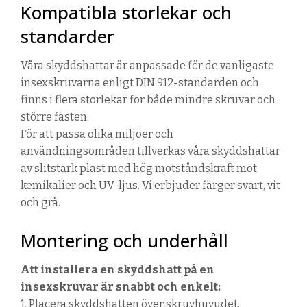
Kompatibla storlekar och
standarder
Våra skyddshattar är anpassade för de vanligaste
insexskruvarna enligt DIN 912-standarden och
finns i flera storlekar
för
både mindre skruvar och
större fästen.
För att passa olika miljöer och
användningsområden tillverkas våra skyddshattar
av slitstark plast med hög motståndskraft mot
kemikalier och UV-ljus. Vi erbjuder färger
svart, vit
och grå.
Montering och underhåll
Att installera en skyddshatt på en
insexskruvar är snabbt och enkelt:
1. Placera skyddshatten över skruvhuvudet.