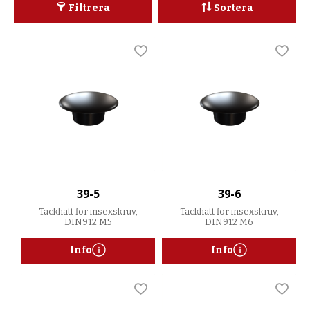
Filtrera
Sortera
Lägg till i favoriter
Lägg t
39-5
39-6
Täckhatt för insexskruv,
Täckhatt för insexskruv,
DIN912 M5
DIN912 M6
Info
Info
Lägg till i favoriter
Lägg t