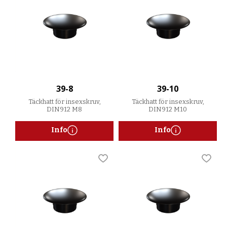
39-8
39-10
Täckhatt för insexskruv,
Täckhatt för insexskruv,
DIN912 M8
DIN912 M10
Info
Info
Lägg till i favoriter
Lägg t