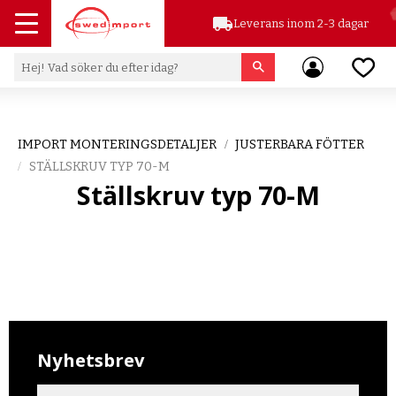
local_shipping
Leverans inom 2-3 dagar
Meny
Favor
IMPORT MONTERINGSDETALJER
JUSTERBARA FÖTTER
STÄLLSKRUV TYP 70-M
Ställskruv typ 70-M
Nyhetsbrev