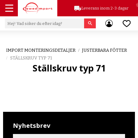
local_shipping
Leverans inom 2-3 dagar
Meny
Favor
IMPORT MONTERINGSDETALJER
JUSTERBARA FÖTTER
STÄLLSKRUV TYP 71
Ställskruv typ 71
Nyhetsbrev