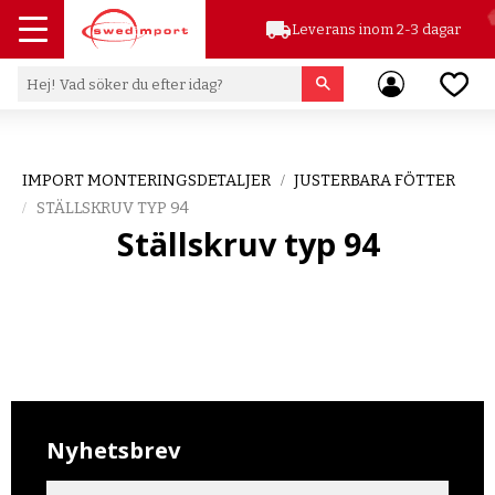
local_shipping
Leverans inom 2-3 dagar
Meny
Favor
IMPORT MONTERINGSDETALJER
JUSTERBARA FÖTTER
STÄLLSKRUV TYP 94
Ställskruv typ 94
Nyhetsbrev