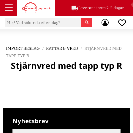
local_shipping
Leverans inom 2-3 dagar
Meny
Favor
IMPORT BESLAG
RATTAR & VRED
STJÄRNVRED MED
TAPP TYP R
Stjärnvred med tapp typ R
Nyhetsbrev