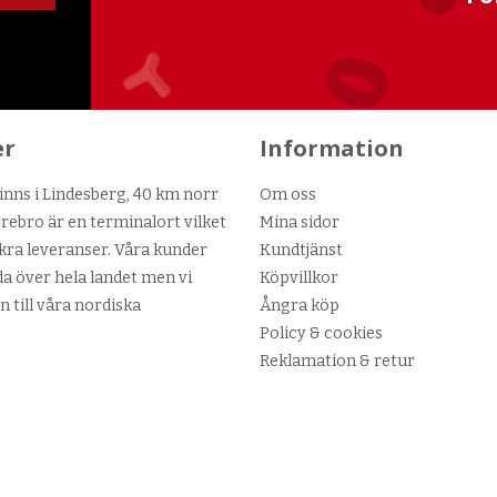
er
Information
nns i Lindesberg, 40 km norr
Om oss
ebro är en terminalort vilket
Mina sidor
kra leveranser. Våra kunder
Kundtjänst
da över hela landet men vi
Köpvillkor
n till våra nordiska
Ångra köp
Policy & cookies
Reklamation & retur