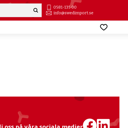
0581-135 00
info@swedimport.se
Favoriter
lj oss på våra sociala medier