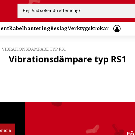
ment
Kabelhantering
Beslag
Verktygskrokar
VIBRATIONSDÄMPARE TYP RS1
Vibrationsdämpare typ RS1
rera
Fö