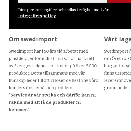
Dina personuppgifter behandlas i enlighet med vår
integritetspolicy
.
Om swedimport
Vårt lag
Swedimport har i 50 års tid arbetat med
Swedimport fi
plastdetaljer för industrin. Därför har vi ett
om Örebro. Ör
av Sveriges ledande sortiment på över 5.000
borgar för sä
produkter. Detta tillsammans med vår
finns utsprid
kunskap leder till att vi löser de flesta av våra
levererar äve
kunders önskemål och problem.
grannländer.
"Service är vår styrka och därför kan ni
räkna med att få de produkter ni
behöver."