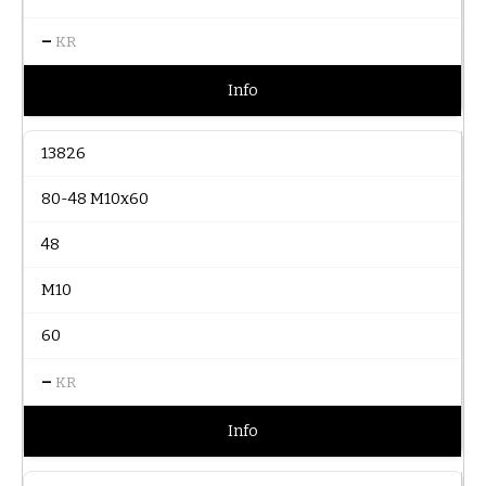
–
KR
Info
13826
80-48 M10x60
48
M10
60
–
KR
Info