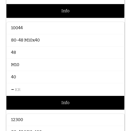
Info
10044
80-48 M10x40
48
M10
40
–
KR
Info
12300