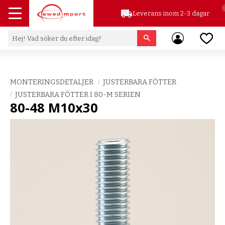
local_shipping
Leverans inom 2-3 dagar
Meny
Favor
MONTERINGSDETALJER
JUSTERBARA FÖTTER
JUSTERBARA FÖTTER I 80-M SERIEN
80-48 M10x30