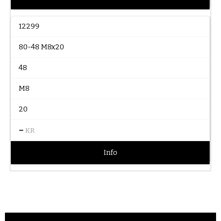
12299
80-48 M8x20
48
M8
20
–
KR
Info