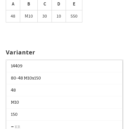
A
B
C
D
E
48
M10
30
10
550
Varianter
14409
80-48 M10x150
48
M10
150
–
KR