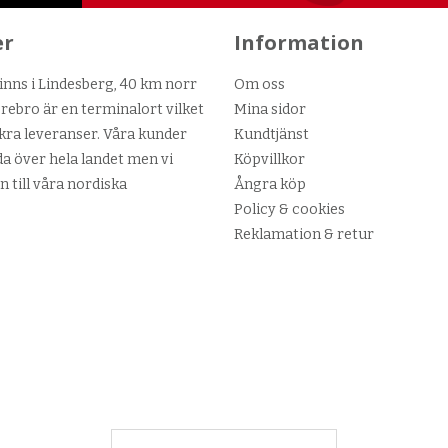
er
Information
nns i Lindesberg, 40 km norr
Om oss
ebro är en terminalort vilket
Mina sidor
kra leveranser. Våra kunder
Kundtjänst
da över hela landet men vi
Köpvillkor
n till våra nordiska
Ångra köp
Policy & cookies
Reklamation & retur