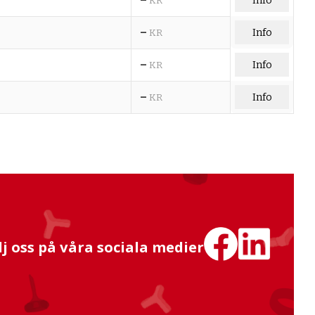
Info
KR
–
Info
KR
–
Info
KR
–
Info
KR
lj oss på våra sociala medier