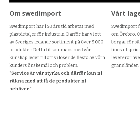
Om swedimport
Vårt lag
Swedimport har i 50 års tid arbetat med
Swedimport fi
plastdetaljer för industrin. Därför har vi ett
om Örebro. Ör
av Sveriges ledande sortiment på över 5.000
borgar för sä
produkter. Detta tillsammans med vår
finns utsprid
kunskap leder till att vi löser de flesta av våra
levererar äve
kunders önskemål och problem.
grannländer.
"Service är vår styrka och därför kan ni
räkna med att få de produkter ni
behöver."