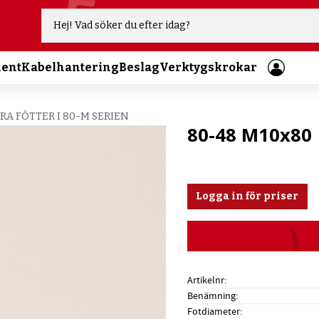
ment
Kabelhantering
Beslag
Verktygskrokar
RA FÖTTER I 80-M SERIEN
80-48 M10x80
Logga in för priser
Artikelnr
Benämning
Fotdiameter