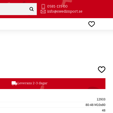
0581-135 00
info@swedimport.se
Favoriter
Lägg till
local_shipping
Leverans 2-3 dagar
12933
80-48 M10x80
48