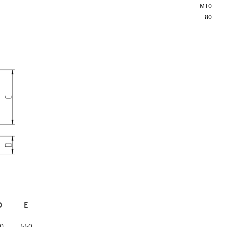
M10
80
D
E
0
550