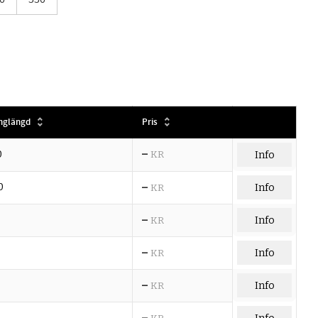
nglängd
Pris
–
0
KR
Info
–
0
Info
KR
–
Info
KR
–
Info
KR
–
Info
KR
–