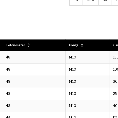
Fotdiameter
Gänga
Gä
48
M10
15
48
M10
10
48
M10
30
48
M10
25
48
M10
40
48
M10
50