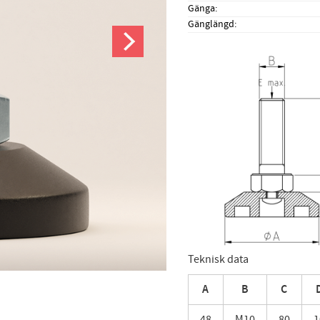
Gänga
Gänglängd
Teknisk data
A
B
C
48
M10
80
1