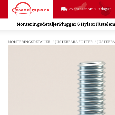
local_shipping
Leverans inom 2-3 dagar
Monteringsdetaljer
Pluggar & Hylsor
Fästele
MONTERINGSDETALJER
JUSTERBARA FÖTTER
JUSTERBA