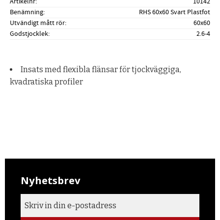
Artikelnr
10142
Benämning
RHS 60x60 Svart Plastfot
Utvändigt mått rör
60x60
Godstjocklek
2.6-4
Insats med flexibla flänsar för tjockväggiga,
kvadratiska profiler
Nyhetsbrev