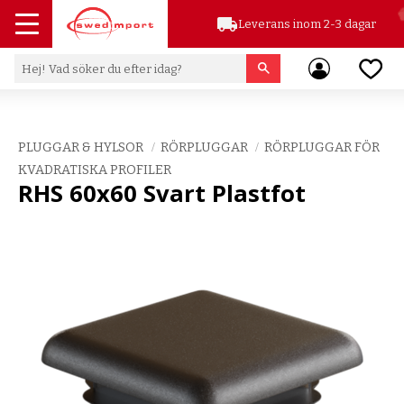
local_shipping
Leverans inom 2-3 dagar
Meny
Favor
PLUGGAR & HYLSOR
RÖRPLUGGAR
RÖRPLUGGAR FÖR
KVADRATISKA PROFILER
RHS 60x60 Svart Plastfot