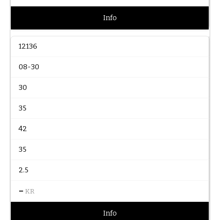
Info
12136
08-30
30
35
42
35
2.5
–
KR
Info