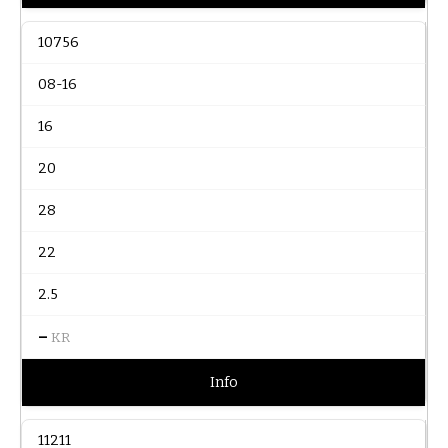
10756
08-16
16
20
28
22
2.5
–
KR
Info
11211