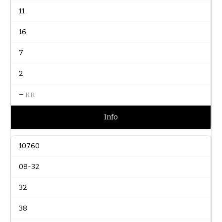
11
16
7
2
–
KR
Info
10760
08-32
32
38