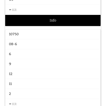
–
KR
Info
10750
08-6
6
9
12
11
2
–
KR