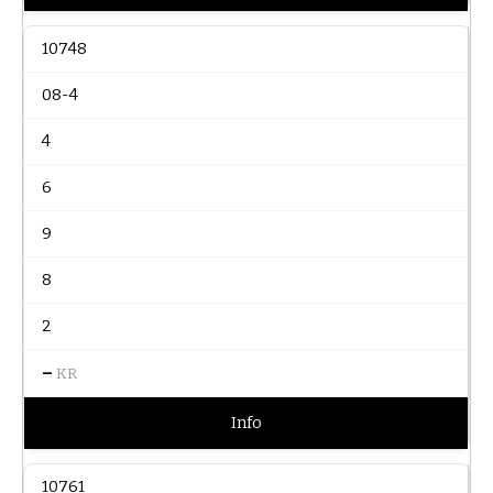
10748
08-4
4
6
9
8
2
–
KR
Info
10761