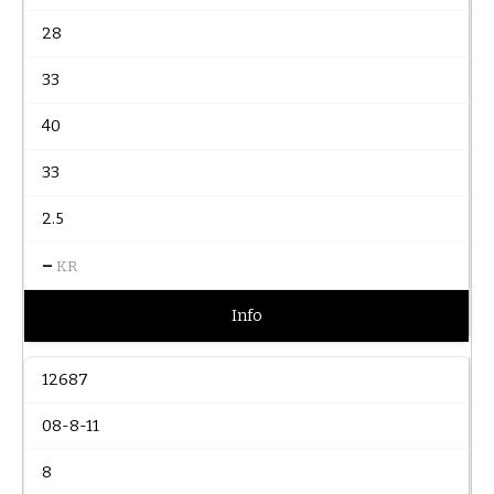
28
33
40
33
2.5
–
KR
Info
12687
08-8-11
8