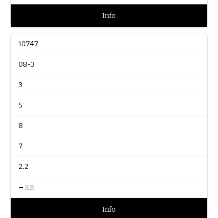
Info
10747
08-3
3
5
8
7
2.2
–
KR
Info