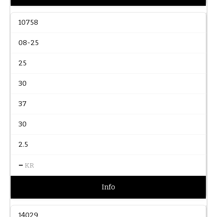
10758
08-25
25
30
37
30
2.5
–
KR
Info
14029