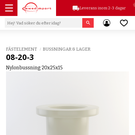
local_shipping
Leverans inom 2-3 dagar
Meny
Favor
FÄSTELEMENT
BUSSNINGAR & LAGER
08-20-3
Nylonbussning 20x25x15