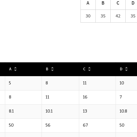
A
B
C
D
30
35
42
35
A
B
C
D
5
8
11
10
8
11
16
7
8.1
10.1
13
10.8
50
56
67
50