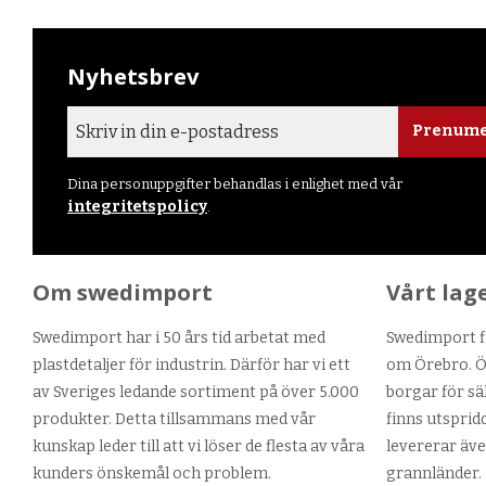
Nyhetsbrev
Prenume
Dina personuppgifter behandlas i enlighet med vår
integritetspolicy
.
Om swedimport
Vårt lag
Swedimport har i 50 års tid arbetat med
Swedimport fi
plastdetaljer för industrin. Därför har vi ett
om Örebro. Ör
av Sveriges ledande sortiment på över 5.000
borgar för sä
produkter. Detta tillsammans med vår
finns utsprid
kunskap leder till att vi löser de flesta av våra
levererar äve
kunders önskemål och problem.
grannländer.