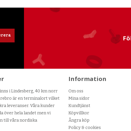
rera
Fö
er
Information
nns i Lindesberg, 40 km norr
Om oss
ebro är en terminalort vilket
Mina sidor
kra leveranser. Våra kunder
Kundtjänst
da över hela landet men vi
Köpvillkor
n till våra nordiska
Ångra köp
Policy & cookies