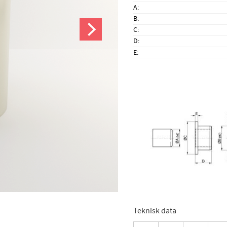
A
B
C
D
E
Teknisk data