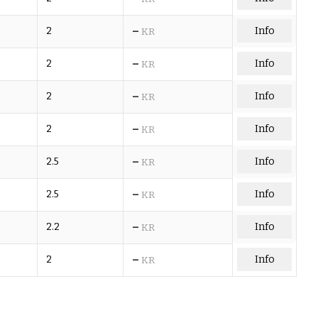
–
2
Info
KR
–
2
Info
KR
–
2
Info
KR
–
2
Info
KR
–
2.5
Info
KR
–
2.5
Info
KR
–
2.2
Info
KR
–
2
Info
KR