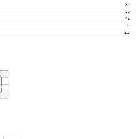
30
35
42
35
2.5