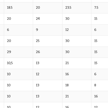
18.5
20
23.5
7.5
20
24
30
15
6
9
12
6
20
25
30
15
29
26
30
15
10,5
13
21
15
10
12
16
6
10
13
18
8
10
13
21
16
10
12
16
12