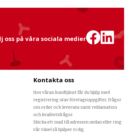
lj oss på våra sociala medier
Kontakta oss
Hos våran kundtjänst får du hjälp med
registrering utav företagsuppgifter, frågor
om order och leverans samt reklamation
och kvalitetsfrågor.
Skicka ett mail till adressen nedan eller ring
vår växel så hjälper vi dig.