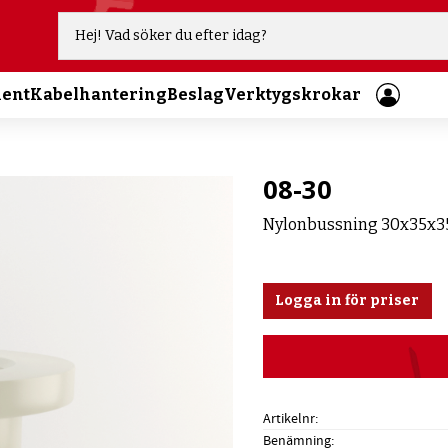
ment
Kabelhantering
Beslag
Verktygskrokar
08-30
Nylonbussning 30x35x3
Logga in för priser
Artikelnr
Benämning