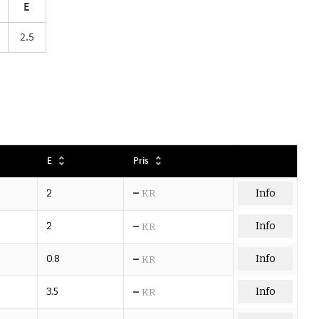
E
2.5
E
Pris
–
2
KR
Info
–
2
Info
KR
–
0.8
Info
KR
–
3.5
Info
KR