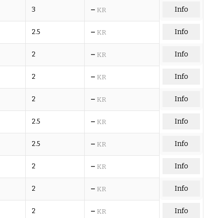
–
3
Info
KR
–
2.5
Info
KR
–
2
Info
KR
–
2
Info
KR
–
2
Info
KR
–
2.5
Info
KR
–
2.5
Info
KR
–
2
Info
KR
–
2
Info
KR
–
2
Info
KR