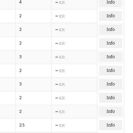
–
4
Info
KR
–
2
Info
KR
–
2
Info
KR
–
2
Info
KR
–
3
Info
KR
–
2
Info
KR
–
3
Info
KR
–
2
Info
KR
–
2
Info
KR
–
2.5
Info
KR