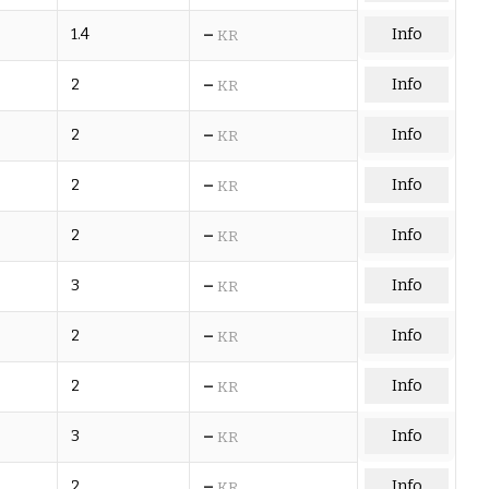
–
1.4
Info
KR
–
2
Info
KR
–
2
Info
KR
–
2
Info
KR
–
2
Info
KR
–
3
Info
KR
–
2
Info
KR
–
2
Info
KR
–
3
Info
KR
–
2
Info
KR