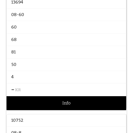
13694
08-60
60
68
81
50
4
–
KR
Info
10752
08-8