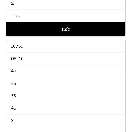
2
–
KR
Info
10761
08-40
40
46
55
46
3