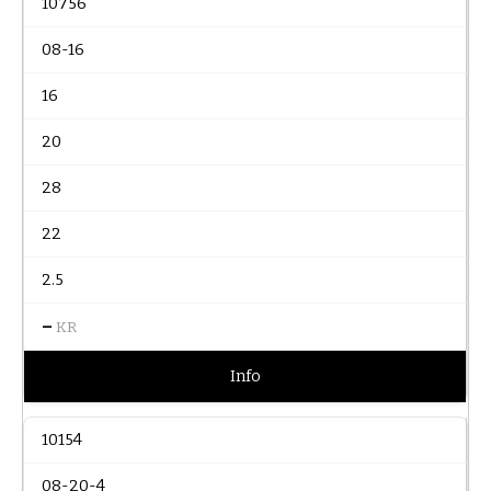
10756
08-16
16
20
28
22
2.5
–
KR
Info
10154
08-20-4