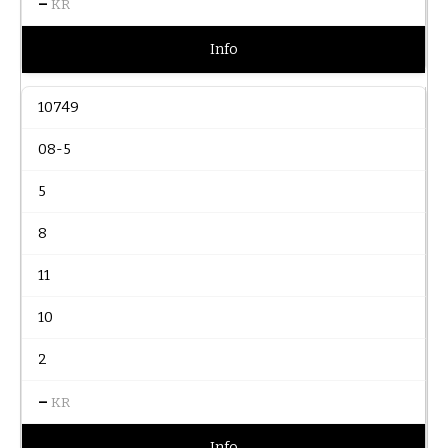
–
KR
Info
10749
08-5
5
8
11
10
2
–
KR
Info