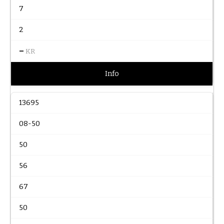
7
2
–
KR
Info
13695
08-50
50
56
67
50