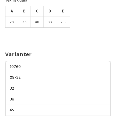
Teknisk data
A
B
C
D
E
28
33
40
33
2.5
Varianter
10760
08-32
32
38
45