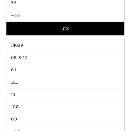
3.5
–
KR
Info
14029
08-8-12
8.1
10.1
13
10.8
0.8