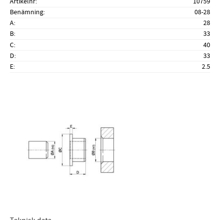
Artikelnr
10759
Benämning
08-28
A
28
B
33
C
40
D
33
E
2.5