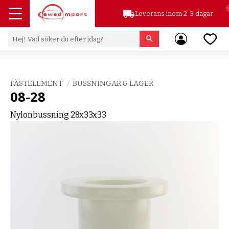
local_shipping
Leverans inom 2-3 dagar
Meny
Favor
FÄSTELEMENT
BUSSNINGAR & LAGER
08-28
Nylonbussning 28x33x33