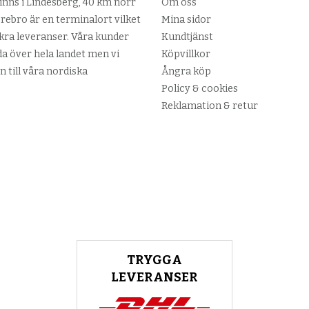
nns i Lindesberg, 40 km norr
Om oss
ebro är en terminalort vilket
Mina sidor
kra leveranser. Våra kunder
Kundtjänst
da över hela landet men vi
Köpvillkor
n till våra nordiska
Ångra köp
Policy & cookies
Reklamation & retur
TRYGGA
LEVERANSER