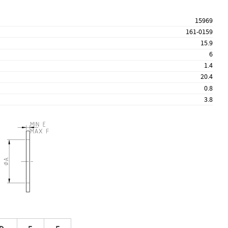
15969
161-0159
15.9
6
1.4
20.4
0.8
3.8