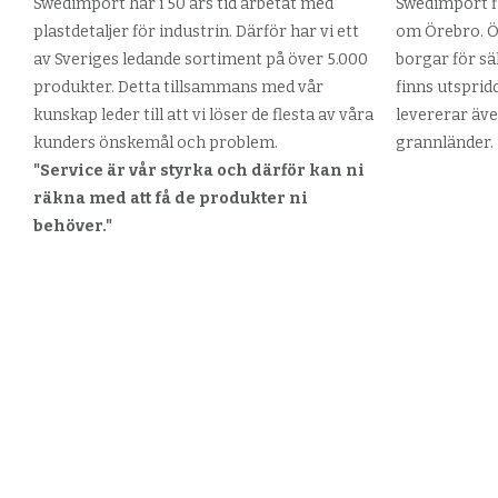
Swedimport har i 50 års tid arbetat med
Swedimport fi
plastdetaljer för industrin. Därför har vi ett
om Örebro. Ör
av Sveriges ledande sortiment på över 5.000
borgar för sä
produkter. Detta tillsammans med vår
finns utsprid
kunskap leder till att vi löser de flesta av våra
levererar äve
kunders önskemål och problem.
grannländer.
"Service är vår styrka och därför kan ni
räkna med att få de produkter ni
behöver."