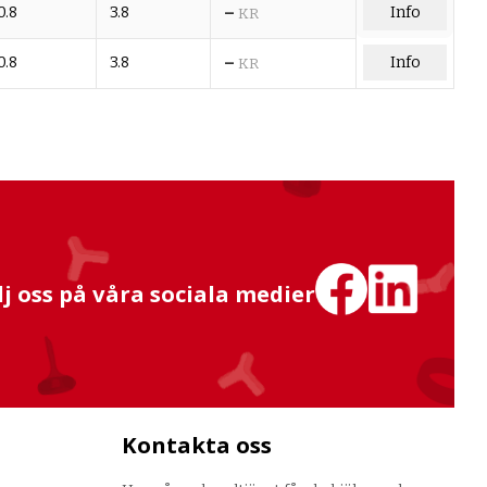
–
0.8
3.8
Info
KR
–
0.8
3.8
Info
KR
lj oss på våra sociala medier
Kontakta oss