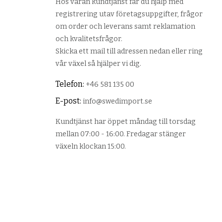
Hos våran kundtjänst får du hjälp med
registrering utav företagsuppgifter, frågor
om order och leverans samt reklamation
och kvalitetsfrågor.
Skicka ett mail till adressen nedan eller ring
vår växel så hjälper vi dig.
Telefon:
+46 581 135 00
E-post:
info@swedimport.se
Kundtjänst har öppet måndag till torsdag
mellan 07:00 - 16:00. Fredagar stänger
växeln klockan 15:00.