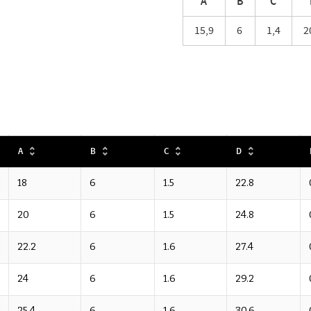
A
B
C
15,9
6
1,4
2
A
B
C
D
18
6
1.5
22.8
20
6
1.5
24.8
22.2
6
1.6
27.4
24
6
1.6
29.2
25.4
6
1.6
30.6