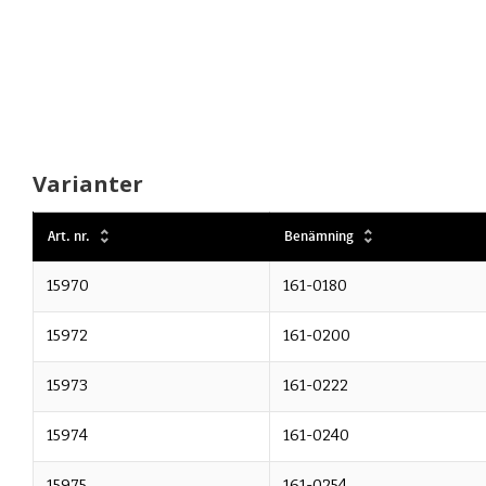
Varianter
Art. nr.
Benämning
15970
161-0180
15972
161-0200
15973
161-0222
15974
161-0240
15975
161-0254