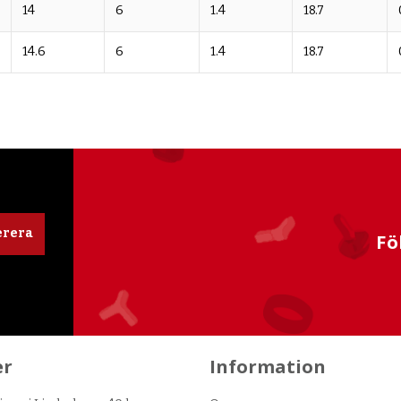
14
6
1.4
18.7
14.6
6
1.4
18.7
rera
Fö
er
Information