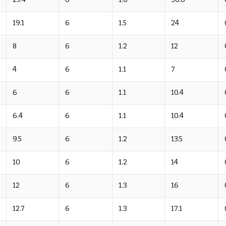
19.1
6
1.5
24
8
6
1.2
12
4
6
1.1
7
6
6
1.1
10.4
6.4
6
1.1
10.4
9.5
6
1.2
13.5
10
6
1.2
14
12
6
1.3
16
12.7
6
1.3
17.1