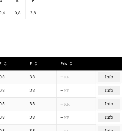
D
E
F
0,4
0,8
3,8
E
F
Pris
–
0.8
3.8
KR
Info
–
0.8
3.8
Info
KR
–
0.8
3.8
Info
KR
–
0.8
3.8
Info
KR
–
0.8
3.8
Info