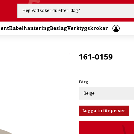
ment
Kabelhantering
Beslag
Verktygskrokar
161-0159
Färg
Logga in för priser