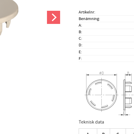
Artikelnr
Benämning
A
B
C
D
E
F
Teknisk data